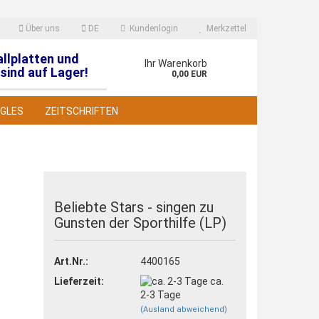
Über uns
DE
Kundenlogin
Merkzettel
allplatten und
en
Ihr Warenkorb
sind auf Lager!
0,00 EUR
NGLES
ZEITSCHRIFTEN
Beliebte Stars - singen zu
Gunsten der Sporthilfe (LP)
 erstellen
wort vergessen?
Art.Nr.:
4400165
Lieferzeit:
ca.
2-3 Tage
(Ausland abweichend)