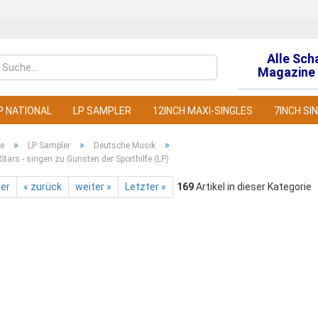
Alle Sch
Sprache auswähl
Magazine 
P NATIONAL
LP SAMPLER
12INCH MAXI-SINGLES
7INCH SI
»
»
»
te
LP Sampler
Deutsche Musik
 Stars - singen zu Gunsten der Sporthilfe (LP)
ter
« zurück
weiter »
Letzter »
169
Artikel in dieser Kategorie
Konto
Pass