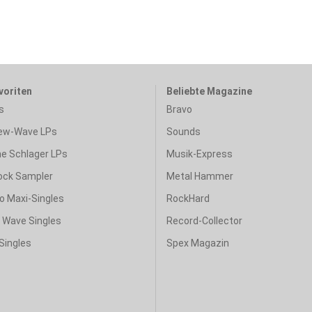
voriten
Beliebte Magazine
s
Bravo
ew-Wave LPs
Sounds
e Schlager LPs
Musik-Express
ock Sampler
Metal Hammer
o Maxi-Singles
RockHard
& Wave Singles
Record-Collector
Singles
Spex Magazin