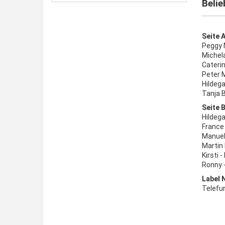
Belie
Seite A
Peggy 
Michel
Caterin
Peter 
Hildega
Tanja 
Seite B
Hildega
France 
Manuel
Martin
Kirsti 
Ronny 
Label 
Telefu