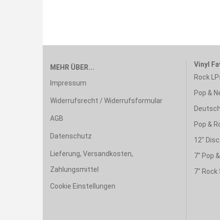
Vinyl Fa
MEHR ÜBER...
Rock LP
Impressum
Pop & N
Widerrufsrecht / Widerrufsformular
Deutsch
AGB
Pop & R
Datenschutz
12" Disc
Lieferung, Versandkosten,
7" Pop 
Zahlungsmittel
7" Rock 
Cookie Einstellungen