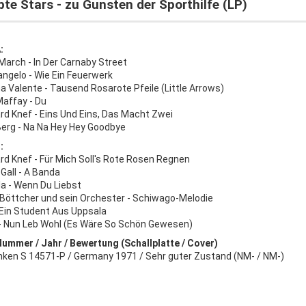
bte Stars - zu Gunsten der Sporthilfe (LP)
:
March - In Der Carnaby Street
angelo - Wie Ein Feuerwerk
a Valente - Tausend Rosarote Pfeile (Little Arrows)
Maffay - Du
rd Knef - Eins Und Eins, Das Macht Zwei
Berg - Na Na Hey Hey Goodbye
:
rd Knef - Für Mich Soll's Rote Rosen Regnen
Gall - A Banda
a - Wenn Du Liebst
 Böttcher und sein Orchester - Schiwago-Melodie
- Ein Student Aus Uppsala
- Nun Leb Wohl (Es Wäre So Schön Gewesen)
Nummer / Jahr / Bewertung (Schallplatte / Cover)
nken S 14571-P / Germany 1971 / Sehr guter Zustand (NM- / NM-)