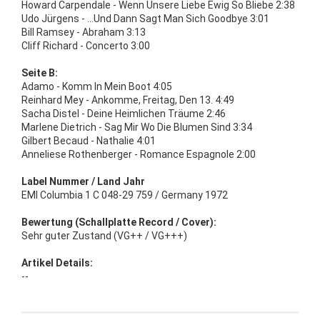
Howard Carpendale - Wenn Unsere Liebe Ewig So Bliebe 2:38
Udo Jürgens - ...Und Dann Sagt Man Sich Goodbye 3:01
Bill Ramsey - Abraham 3:13
Cliff Richard - Concerto 3:00
Seite B:
Adamo - Komm In Mein Boot 4:05
Reinhard Mey - Ankomme, Freitag, Den 13. 4:49
Sacha Distel - Deine Heimlichen Träume 2:46
Marlene Dietrich - Sag Mir Wo Die Blumen Sind 3:34
Gilbert Becaud - Nathalie 4:01
Anneliese Rothenberger - Romance Espagnole 2:00
Label Nummer / Land Jahr
EMI Columbia 1 C 048-29 759 / Germany 1972
Bewertung (Schallplatte Record / Cover):
Sehr guter Zustand (VG++ / VG+++)
Artikel Details:
--