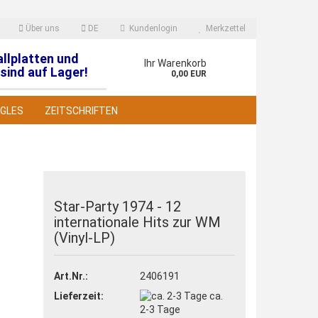
Über uns
DE
Kundenlogin
Merkzettel
allplatten und
en
Ihr Warenkorb
sind auf Lager!
0,00 EUR
NGLES
ZEITSCHRIFTEN
Star-Party 1974 - 12
internationale Hits zur WM
 erstellen
(Vinyl-LP)
wort vergessen?
Art.Nr.:
2406191
Lieferzeit:
ca.
2-3 Tage