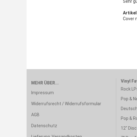
Sehr g
Artikel
Cover 
Vinyl Fa
MEHR ÜBER...
Rock LP
Impressum
Pop & N
Widerrufsrecht / Widerrufsformular
Deutsch
AGB
Pop & R
Datenschutz
12" Disc
Lieferung, Versandkosten,