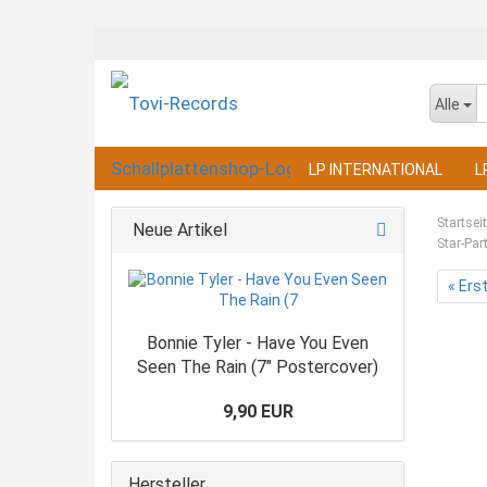
Alle
LP INTERNATIONAL
L
Startsei
Neue Artikel
Star-Par
« Ers
Bonnie Tyler - Have You Even
Seen The Rain (7" Postercover)
9,90 EUR
Hersteller