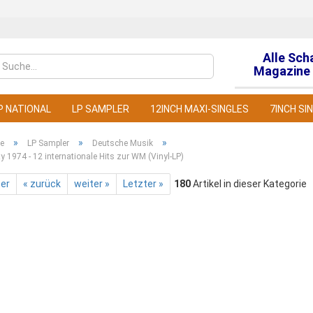
Alle Sch
Sprache auswähl
Magazine 
P NATIONAL
LP SAMPLER
12INCH MAXI-SINGLES
7INCH SI
»
»
»
te
LP Sampler
Deutsche Musik
ty 1974 - 12 internationale Hits zur WM (Vinyl-LP)
ter
« zurück
weiter »
Letzter »
180
Artikel in dieser Kategorie
Konto
Pass