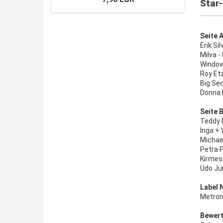
Star-
Seite A
Erik Si
Milva -
Window
Roy Et
Big Sec
Donna 
Seite B
Teddy 
Inga +
Michae
Petra P
Kirmes
Udo Jü
Label 
Metron
Bewert