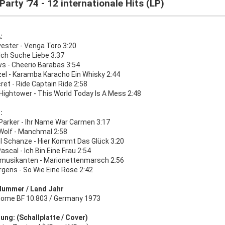
Party '74 - 12 internationale Hits (LP)
:
lvester - Venga Toro 3:20
 Ich Suche Liebe 3:37
s - Cheerio Barabas 3:54
zel - Karamba Karacho Ein Whisky 2:44
ret - Ride Captain Ride 2:58
Hightower - This World Today Is A Mess 2:48
:
Parker - Ihr Name War Carmen 3:17
 Wolf - Manchmal 2:58
l Schanze - Hier Kommt Das Glück 3:20
ascal - Ich Bin Eine Frau 2:54
musikanten - Marionettenmarsch 2:56
rgens - So Wie Eine Rose 2:42
Nummer / Land Jahr
ome BF 10.803 / Germany 1973
ung: (Schallplatte / Cover)