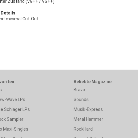
uter Zustand (VG++ / VG++)
 Details:
mit minimal Cut-Out
voriten
Beliebte Magazine
s
Bravo
ew-Wave LPs
Sounds
e Schlager LPs
Musik-Express
ock Sampler
Metal Hammer
o Maxi-Singles
RockHard