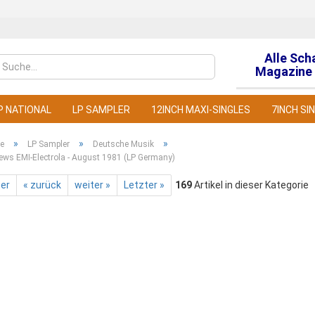
Alle Sch
Sprache auswähl
Magazine 
P NATIONAL
LP SAMPLER
12INCH MAXI-SINGLES
7INCH SI
»
»
»
te
LP Sampler
Deutsche Musik
ews EMI-Electrola - August 1981 (LP Germany)
ter
« zurück
weiter »
Letzter »
169
Artikel in dieser Kategorie
Konto
Pass