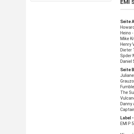
EMI 
Seite A
Howard
Heino -
Mike K
Henry V
Dieter
Spder 
Daniel
Seite B
Juliane
Grauzo
Fumble 
The Sur
Vulcan
Danny 
Captain
Label 
EMI P 