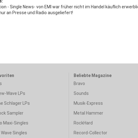
s:
tion - Single News- von EMI war früher nicht im Handel käuflich erwerbli
nur an Presse und Radio ausgeliefert!
voriten
Beliebte Magazine
s
Bravo
ew-Wave LPs
Sounds
e Schlager LPs
Musik-Express
ock Sampler
Metal Hammer
o Maxi-Singles
RockHard
& Wave Singles
Record-Collector