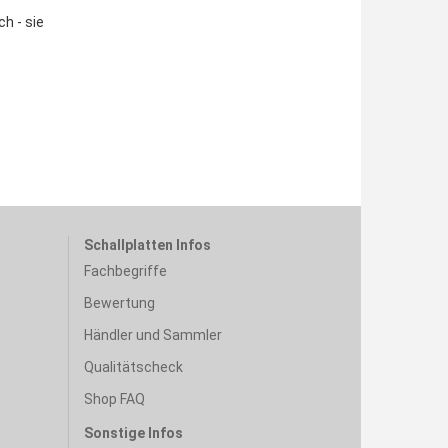
ch - sie
Schallplatten Infos
Fachbegriffe
Bewertung
Händler und Sammler
Qualitätscheck
Shop FAQ
Sonstige Infos