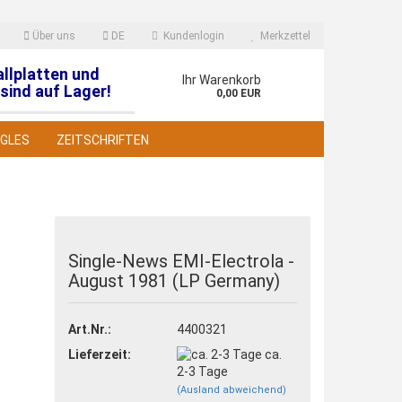
Über uns
DE
Kundenlogin
Merkzettel
allplatten und
en
Ihr Warenkorb
sind auf Lager!
0,00 EUR
NGLES
ZEITSCHRIFTEN
Single-News EMI-Electrola -
August 1981 (LP Germany)
 erstellen
wort vergessen?
Art.Nr.:
4400321
Lieferzeit:
ca.
2-3 Tage
(Ausland abweichend)