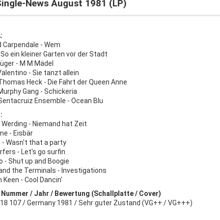
Single-News August 1981 (LP)
:
 Carpendale - Wem
 So ein kleiner Garten vor der Stadt
rüger - M M Mädel
alentino - Sie tanzt allein
 Thomas Heck - Die Fahrt der Queen Anne
Murphy Gang - Schickeria
 Sentacruiz Ensemble - Ocean Blu
:
 Werding - Niemand hat Zeit
ne - Eisbär
- Wasn't that a party
fers - Let's go surfin
o - Shut up and Boogie
and the Terminals - Investigations
 Keen - Cool Dancin'
- Nummer / Jahr / Bewertung (Schallplatte / Cover)
518 107 / Germany 1981 / Sehr guter Zustand (VG++ / VG+++)