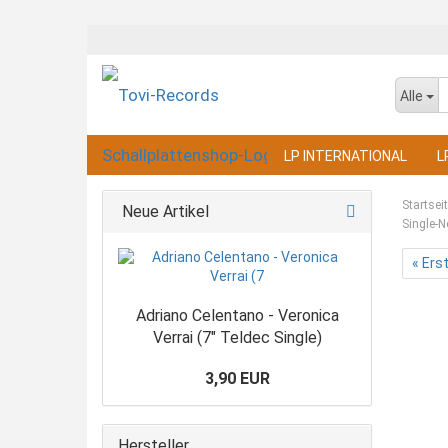
Alle
LP INTERNATIONAL
L
Startsei
Neue Artikel
Single-N
« Ers
Adriano Celentano - Veronica
Verrai (7" Teldec Single)
3,90 EUR
Hersteller