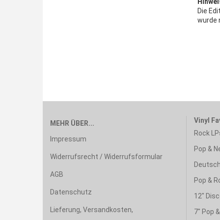
Hinwei
Die Edi
wurde 
Vinyl Fa
MEHR ÜBER...
Rock LP
Impressum
Pop & N
Widerrufsrecht / Widerrufsformular
Deutsch
AGB
Pop & R
Datenschutz
12" Disc
Lieferung, Versandkosten,
7" Pop 