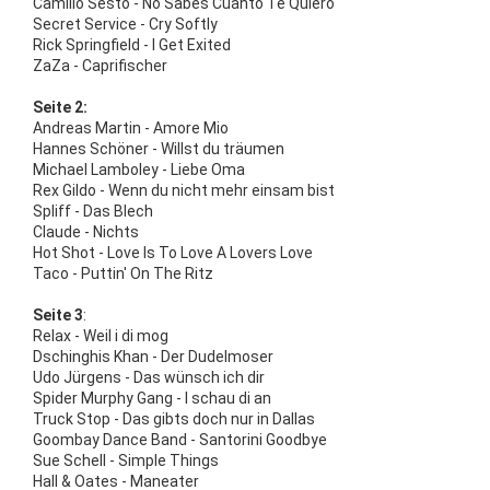
Camillo Sesto - No Sabes Cuanto Te Quiero
Secret Service - Cry Softly
Rick Springfield - I Get Exited
ZaZa - Caprifischer
Seite 2:
Andreas Martin - Amore Mio
Hannes Schöner - Willst du träumen
Michael Lamboley - Liebe Oma
Rex Gildo - Wenn du nicht mehr einsam bist
Spliff - Das Blech
Claude - Nichts
Hot Shot - Love Is To Love A Lovers Love
Taco - Puttin' On The Ritz
Seite 3
:
Relax - Weil i di mog
Dschinghis Khan - Der Dudelmoser
Udo Jürgens - Das wünsch ich dir
Spider Murphy Gang - I schau di an
Truck Stop - Das gibts doch nur in Dallas
Goombay Dance Band - Santorini Goodbye
Sue Schell - Simple Things
Hall & Oates - Maneater