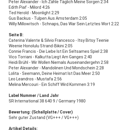
Peter Alexander - Ich Zähle Täglich Meine Sorgen 2:34
Edith Piaf - Milord 4:26
Ted Herold - Moonlight 2:29
Gus Backus - Tulpen Aus Amsterdam 2:05
Willy Millowitsch - Schnaps, Das War Sein Letztes Wort 2:22
Seite B:
Caterina Valente & Silvio Francesco - Itsy Bitsy Teenie
Weenie Honolulu Strand-Bikini 2:05
Connie Francis - Die Liebe Ist Ein Seltsames Spiel 2:38
Vico Torriani - Kalkutta Liegt Am Ganges 2:40
Heidi Brühl - Wir Wollen Niemals Auseinandergehn 2:58
Peter Alexander - Mandolinen Und Mondschein 2:28
Lolita - Seemann, Deine Heimat Ist Das Meer 2:50
Leo Leandros - Mustafa 2:56
Melina Mercouri - Ein Schiff Wird Kommen 3:19
Label Nummer / Land Jahr
SR International 38 640 9 / Germany 1980
Bewertung: (Schallplatte / Cover)
Sehr guter Zustand (VG+++ / VG+++)
Artikel Details: