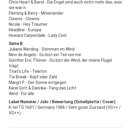
Chris Heart & Band - Die Engel sind auch nicht mehr das, was
sie war´n
Fleming & Berry - Miteinander
Clowns - Clowns
Nicole - Hey Träumer
Headline - Europa
Howard Carpendale - Lady Cool
Seite B:
Juliane Werding - Stimmen im Wind
Nino de Angelo - Du bist ein Teil von mir
Günther Eric Thöner - Du bist der Wind, der meine Flügel
trägt
That's Life - Telefon
Tie Break - Kopf oder Zahl
Margit P. - Der Sonne entgegen
Karel Gott & Darinka - Fang das Licht
Wind - Für alle
Label Nummer / Jahr / Bewertung (Schallplatte / Cover)
K-tel TG 1601 / Germany 1986 / Sehr guter Zustand (VG++ /
VG++)