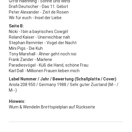
Gitte Haenning - Sonne und Wind
Drafi Deutscher - Das 11. Gebot
Peter Alexander - Zeit de Rosen
Wir für euch - Insel der Liebe
Seite B:
Nicki - I bin a bayrisches Cowgirl
Roland Kaiser - Unerreichbar nah
Stephan Remmler - Vogel der Nacht
Mini Pigs - Die Kuh
Tony Marshall - Ähner geht noch noi
Frank Zander - Marlene
Paradiesvögel - Küß die Hand, schöne Frau
Karl Dall - Millionen Frauen lieben mich
Label Nummer / Jahr / Bewertung (Schallplatte / Cover)
Ariola 208 950 / Germany 1988 / Sehr guter Zustand (M-- /
M--)
Hinweis:
Wum & Wendelin Brettspielplan auf Rückseite