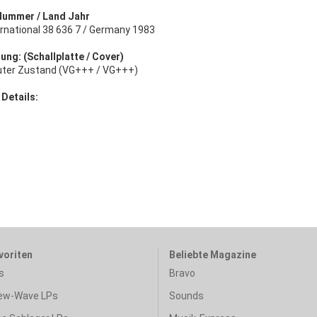
Nummer / Land Jahr
ernational 38 636 7 / Germany 1983
ung: (Schallplatte / Cover)
uter Zustand (VG+++ / VG+++)
 Details:
voriten
Beliebte Magazine
s
Bravo
ew-Wave LPs
Sounds