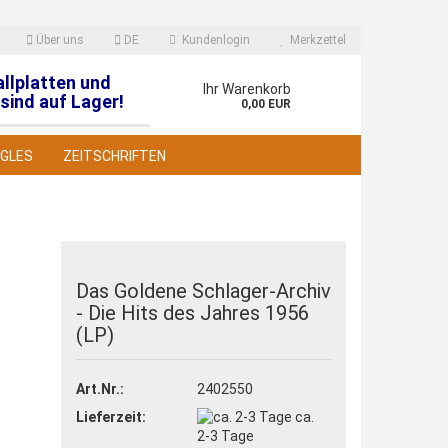
Über uns
DE
Kundenlogin
Merkzettel
allplatten und
en
Ihr Warenkorb
sind auf Lager!
0,00 EUR
NGLES
ZEITSCHRIFTEN
Das Goldene Schlager-Archiv
- Die Hits des Jahres 1956
 erstellen
(LP)
wort vergessen?
Art.Nr.:
2402550
Lieferzeit:
ca.
2-3 Tage