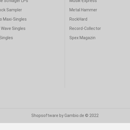
e Schlager LPs
Musik-Express
ock Sampler
Metal Hammer
o Maxi-Singles
RockHard
& Wave Singles
Record-Collector
Singles
Spex Magazin
Shopsoftware
by Gambio.de © 2022