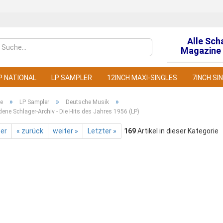
Alle Sch
Sprache auswähl
Magazine 
P NATIONAL
LP SAMPLER
12INCH MAXI-SINGLES
7INCH SI
»
»
»
te
LP Sampler
Deutsche Musik
ene Schlager-Archiv - Die Hits des Jahres 1956 (LP)
ter
« zurück
weiter »
Letzter »
169
Artikel in dieser Kategorie
Konto
Pass