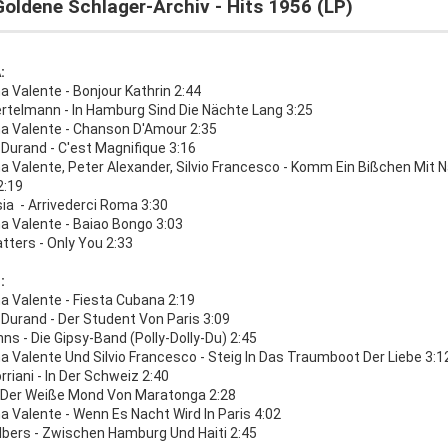
oldene Schlager-Archiv - Hits 1956 (LP)
:
a Valente - Bonjour Kathrin 2:44
ertelmann - In Hamburg Sind Die Nächte Lang 3:25
na Valente - Chanson D'Amour 2:35
Durand - C'est Magnifique 3:16
a Valente, Peter Alexander, Silvio Francesco - Komm Ein Bißchen Mit 
2:19
ia - Arrivederci Roma 3:30
a Valente - Baiao Bongo 3:03
tters - Only You 2:33
:
a Valente - Fiesta Cubana 2:19
Durand - Der Student Von Paris 3:09
hns - Die Gipsy-Band (Polly-Dolly-Du) 2:45
a Valente Und Silvio Francesco - Steig In Das Traumboot Der Liebe 3:1
rriani - In Der Schweiz 2:40
 - Der Weiße Mond Von Maratonga 2:28
a Valente - Wenn Es Nacht Wird In Paris 4:02
lbers - Zwischen Hamburg Und Haiti 2:45