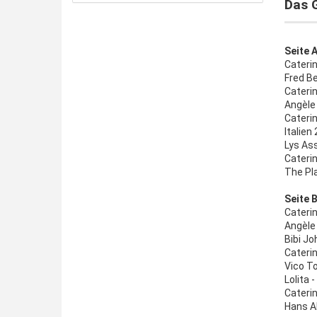
Das G
Seite A
Caterin
Fred B
Cateri
Angèle 
Caterin
Italien 
Lys Ass
Caterin
The Pla
Seite B
Caterin
Angèle 
Bibi Jo
Caterin
Vico To
Lolita
Caterin
Hans A