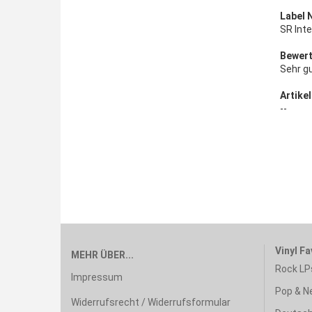
Label 
SR Int
Bewert
Sehr g
Artikel
--
Vinyl Fa
MEHR ÜBER...
Rock LP
Impressum
Pop & N
Widerrufsrecht / Widerrufsformular