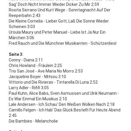
Sag' Doch Nicht Immer Wieder Dicker Zu Mir 2:59
Rosita Serrano Und Kurt Wege - Sonntagnacht Auf Der
Reeperbahn 2:43
Die Kleine Cornelia - Lieber Gott, Laß Die Sonne Wieder
Scheinen 3:03
Ursula Maury und Peter Manuel - Liebe Ist Ja Nur Ein
Märchen 3:06
Fred Rauch und Die Münchner Musikanten - Schützenliesl
Seite 3:
Conny - Diana 2:11
Chris Howland - Fräulein 2:25
Trio San José - Ave Maria No Morro 2:53
Jacqueline Boyer - Mitsou 3:10
Vittorio und Die Rivieras - Tintarella Di Luna 2:52
Larry Adler - Rififi 3:05
Paul Kuhn, Alice Babs, Sven Asmussen und Ulrik Neumann -
Es War Einmal Ein Musikus 2:10
Lale Andersen - Ich Schau' Den Weißen Wolken Nach 2:18
Camillo Felgen - Ich Hab' Das Glück Bestellt Für Heute Abend
2:45
Die Bambies - Melancholie