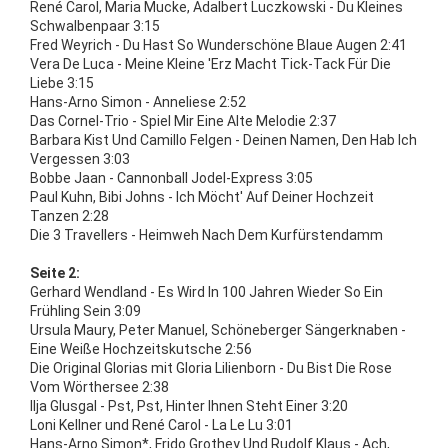
René Carol, Maria Mucke, Adalbert Luczkowski - Du Kleines
Schwalbenpaar 3:15
Fred Weyrich - Du Hast So Wunderschöne Blaue Augen 2:41
Vera De Luca - Meine Kleine 'Erz Macht Tick-Tack Für Die
Liebe 3:15
Hans-Arno Simon - Anneliese 2:52
Das Cornel-Trio - Spiel Mir Eine Alte Melodie 2:37
Barbara Kist Und Camillo Felgen - Deinen Namen, Den Hab Ich
Vergessen 3:03
Bobbe Jaan - Cannonball Jodel-Express 3:05
Paul Kuhn, Bibi Johns - Ich Möcht' Auf Deiner Hochzeit
Tanzen 2:28
Die 3 Travellers - Heimweh Nach Dem Kurfürstendamm
Seite 2:
Gerhard Wendland - Es Wird In 100 Jahren Wieder So Ein
Frühling Sein 3:09
Ursula Maury, Peter Manuel, Schöneberger Sängerknaben -
Eine Weiße Hochzeitskutsche 2:56
Die Original Glorias mit Gloria Lilienborn - Du Bist Die Rose
Vom Wörthersee 2:38
Ilja Glusgal - Pst, Pst, Hinter Ihnen Steht Einer 3:20
Loni Kellner und René Carol - La Le Lu 3:01
Hans-Arno Simon*, Frido Grothey Und Rudolf Klaus - Ach,