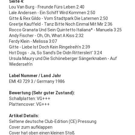
Seite 4:
Lou Van Burg - Freunde Fürs Leben 2:40
Lale Andersen - Ein Schiff Wird Kommen 2:50
Gitte & Rex Gildo - Vom Stadtpark Die Laternen 2:50
Greetje Kauffeld - Tanz Bitte Noch Einmal Mit Mir 2:36
Rocco Granata Und Sein Quintetto Italiana* - Manuela 3:25
Andy Fischer - Oh, Oh, What A Kiss 2:32
Ferdy Klein - Melissa 3:07
Gitte - Liebe Ist Doch Kein Ringelreih'n 2:39
Hot Dogs - Ja, So Sand's De Oidn Rittersleit' 3:24
Ursula Maury und Die Schöneberger Sängerknaben - Auf
Wiederseh'n
Label Nummer / Land Jahr
EMI 43 729 3 / Germany 1986
Bewertung (Sehr guter Zustand):
Schallplatten: VG+++
Plattencover: VG+++
Artikel Details:
Seltene deutsche Club-Edition (CE) Pressung
Cover zum aufklappen
Cover hat oben einen kleinen Stoß