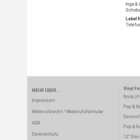
Inga & 
Schobe
Label 
Telefu
Vinyl Fa
MEHR ÜBER...
Rock LP
Impressum
Pop & N
Widerrufsrecht / Widerrufsformular
Deutsch
AGB
Pop & R
Datenschutz
12" Disc