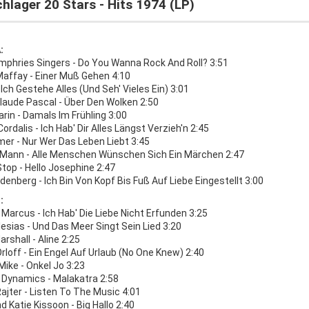
hlager 20 Stars - Hits 1974 (LP)
:
mphries Singers - Do You Wanna Rock And Roll? 3:51
Maffay - Einer Muß Gehen 4:10
 Ich Gestehe Alles (Und Seh' Vieles Ein) 3:01
laude Pascal - Über Den Wolken 2:50
rin - Damals Im Frühling 3:00
ordalis - Ich Hab' Dir Alles Längst Verzieh'n 2:45
mer - Nur Wer Das Leben Liebt 3:45
 Mann - Alle Menschen Wünschen Sich Ein Märchen 2:47
top - Hello Josephine 2:47
denberg - Ich Bin Von Kopf Bis Fuß Auf Liebe Eingestellt 3:00
:
Marcus - Ich Hab' Die Liebe Nicht Erfunden 3:25
glesias - Und Das Meer Singt Sein Lied 3:20
rshall - Aline 2:25
rloff - Ein Engel Auf Urlaub (No One Knew) 2:40
Mike - Onkel Jo 3:23
l Dynamics - Malakatra 2:58
ajter - Listen To The Music 4:01
 Katie Kissoon - Big Hallo 2:40