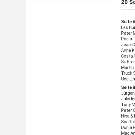
20 Sc
Seite A
Les Hu
Peter 
Paola -
Jean-C
Anne Ka
Costa C
Su Kra
Martin
Truck S
Udo Lin
Seite B
Jürgen 
Julio I
Tony Ma
Peter O
Nina & 
Soulfu
Dunja R
Mac And