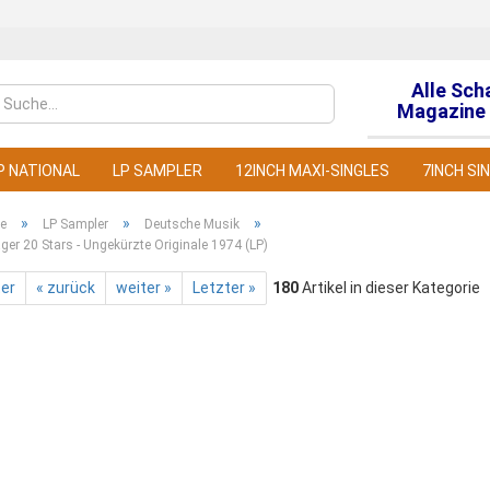
Alle Sch
Sprache auswähl
Magazine 
P NATIONAL
LP SAMPLER
12INCH MAXI-SINGLES
7INCH SI
»
»
»
te
LP Sampler
Deutsche Musik
ger 20 Stars - Ungekürzte Originale 1974 (LP)
ter
« zurück
weiter »
Letzter »
180
Artikel in dieser Kategorie
Konto
Pass