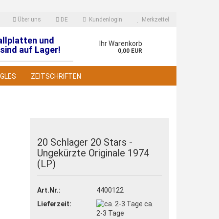
Über uns
DE
Kundenlogin
Merkzettel
allplatten und
en
Ihr Warenkorb
sind auf Lager!
0,00 EUR
NGLES
ZEITSCHRIFTEN
20 Schlager 20 Stars -
Ungekürzte Originale 1974
 erstellen
(LP)
wort vergessen?
Art.Nr.:
4400122
Lieferzeit:
ca.
2-3 Tage