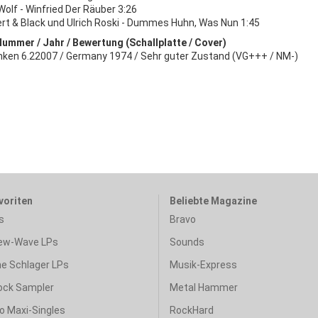
Wolf - Winfried Der Räuber 3:26
rt & Black und Ulrich Roski - Dummes Huhn, Was Nun 1:45
Nummer / Jahr / Bewertung (Schallplatte / Cover)
nken 6.22007 / Germany 1974 / Sehr guter Zustand (VG+++ / NM-)
voriten
Beliebte Magazine
s
Bravo
ew-Wave LPs
Sounds
e Schlager LPs
Musik-Express
ock Sampler
Metal Hammer
o Maxi-Singles
RockHard