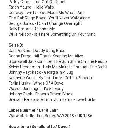
Patsy Cline - Just Out Of Reach
Faron Young - Hello Walls
Conway Twitty - You Made Me What I Am
The Oak Ridge Boys - You'll Never Walk Alone
George Jones - I Can't Change Overnight
Dolly Parton - Release Me
Willie Nelson - Is There Something On Your Mind
Seite B:
Carl Perkins - Daddy Sang Bass
Donna Fargo - All That's Keeping Me Alive
Stonewall Jackson - Let The Sun Shine On The People
Kelvin Henderson - Help Me Make It Through The Night
Johnny Paycheck - Georgia In A Jug
Nashville West - By The Time I Get To Phoenix
Ferlin Husky - Wings Of A Dove
Waylon Jennings - It's So Easy
Johnny Cash - Folsom Prison Blues
Graham Parsons & Emmylou Harris - Love Hurts
Label Nummer / Land Jahr
Warwick Reflection Series WW 2018 / UK 1986
Bewertung (Schallplatte / Cover):