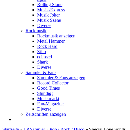
Rolling Stone
Musik-Express
Musik Joker
Musik Szene
Diverse
Rockmusik
Rockmusik anzeigen
Metal Hammer
Rock Hard
Zillo
eclipsed
Shark
Diverse
Sammler & Fans
Sammler & Fans anzeigen
Record Collector
Good Times
Shindig!
Musikmarkt
Fan-Magazine
Diverse
Zeitschriften anzeigen
Startseite
»
LP Sampler
»
Pop / Rock / Disco
»
Special Love Songs