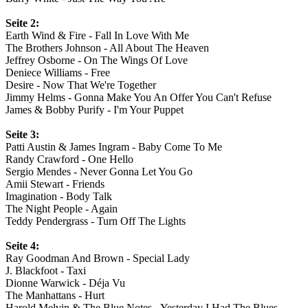
Seite 2:
Earth Wind & Fire - Fall In Love With Me
The Brothers Johnson - All About The Heaven
Jeffrey Osborne - On The Wings Of Love
Deniece Williams - Free
Desire - Now That We're Together
Jimmy Helms - Gonna Make You An Offer You Can't Refuse
James & Bobby Purify - I'm Your Puppet
Seite 3:
Patti Austin & James Ingram - Baby Come To Me
Randy Crawford - One Hello
Sergio Mendes - Never Gonna Let You Go
Amii Stewart - Friends
Imagination - Body Talk
The Night People - Again
Teddy Pendergrass - Turn Off The Lights
Seite 4:
Ray Goodman And Brown - Special Lady
J. Blackfoot - Taxi
Dionne Warwick - Déja Vu
The Manhattans - Hurt
Harold Melvin & The Blue Notes - Yesterday I Had The Blues