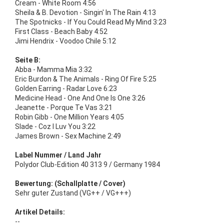
Cream - White Room 4:56
Sheila & B. Devotion - Singin' In The Rain 4:13
The Spotnicks - If You Could Read My Mind 3:23
First Class - Beach Baby 4:52
Jimi Hendrix - Voodoo Chile 5:12
Seite B:
Abba - Mamma Mia 3:32
Eric Burdon & The Animals - Ring Of Fire 5:25
Golden Earring - Radar Love 6:23
Medicine Head - One And One Is One 3:26
Jeanette - Porque Te Vas 3:21
Robin Gibb - One Million Years 4:05
Slade - Coz I Luv You 3:22
James Brown - Sex Machine 2:49
Label Nummer / Land Jahr
Polydor Club-Edition 40 313 9 / Germany 1984
Bewertung: (Schallplatte / Cover)
Sehr guter Zustand (VG++ / VG+++)
Artikel Details:
--