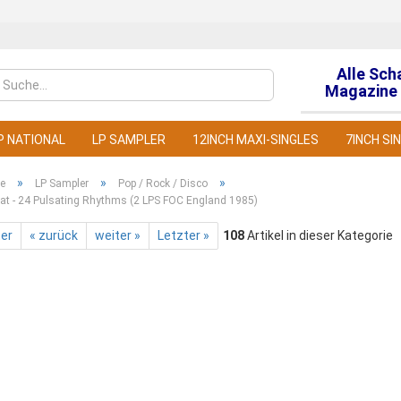
Alle Sch
Sprache auswähl
Magazine 
P NATIONAL
LP SAMPLER
12INCH MAXI-SINGLES
7INCH SI
»
»
»
te
LP Sampler
Pop / Rock / Disco
eat - 24 Pulsating Rhythms (2 LPS FOC England 1985)
ter
« zurück
weiter »
Letzter »
108
Artikel in dieser Kategorie
Konto
Pass