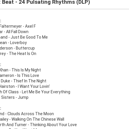
t Beat - 24 Pulsating Rhythms (DLP)
:
Faltermeyer - Axel F
ar - All Fall Down
 Band - Just Be Good To Me
cean - Loverboy
nderson - Buttercup
rey - The Heat Is On
:
han - This Is My Night
ameron - Is This Love
Duke - Thief In The Night
Hairston - I Want Your Lovin'
h Of Class - Let Me Be Your Everything
r Sisters - Jump
:
nd - Clouds Across The Moon
Bailey - Walking On The Chinese Wall
rth And Turner - Thinking About Your Love