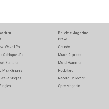
voriten
Beliebte Magazine
s
Bravo
ew-Wave LPs
Sounds
e Schlager LPs
Musik-Express
ock Sampler
Metal Hammer
o Maxi-Singles
RockHard
& Wave Singles
Record-Collector
Singles
Spex Magazin