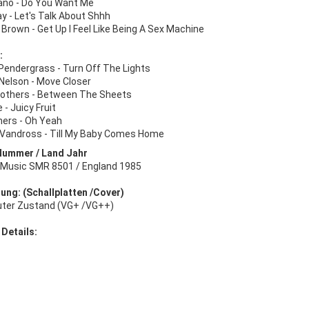
cano - Do You Want Me
y - Let's Talk About Shhh
Brown - Get Up I Feel Like Being A Sex Machine
:
Pendergrass - Turn Off The Lights
 Nelson - Move Closer
Brothers - Between The Sheets
- Juicy Fruit
thers - Oh Yeah
 Vandross - Till My Baby Comes Home
Nummer / Land Jahr
-Music SMR 8501 / England 1985
ung: (Schallplatten /Cover)
uter Zustand (VG+ /VG++)
 Details: