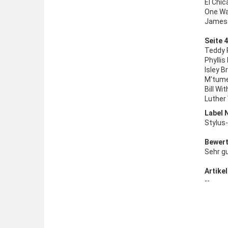
El Chi
One Wa
James 
Seite 4
Teddy 
Phyllis
Isley 
M'tume 
Bill Wi
Luther
Label 
Stylus
Bewert
Sehr g
Artikel
--