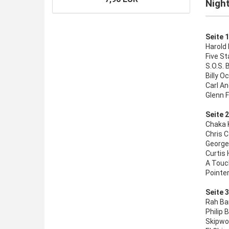
Nigh
Seite 1
Harold 
Five St
S.O.S.
Billy O
Carl A
Glenn F
Seite 2
Chaka K
Chris C
George 
Curtis 
A Touc
Pointe
Seite 3
Rah Ba
Philip 
Skipwo