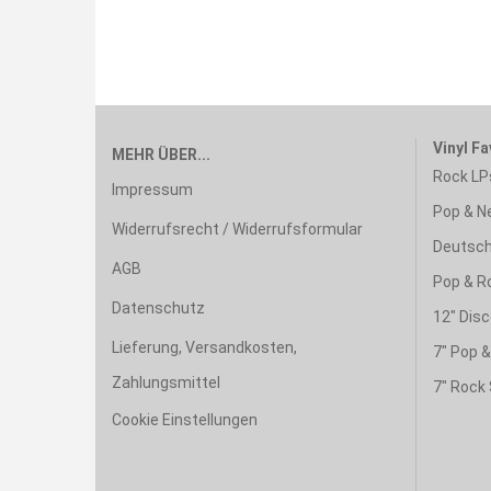
Vinyl Fa
MEHR ÜBER...
Rock LP
Impressum
Pop & N
Widerrufsrecht / Widerrufsformular
Deutsch
AGB
Pop & R
Datenschutz
12" Disc
Lieferung, Versandkosten,
7" Pop 
Zahlungsmittel
7" Rock 
Cookie Einstellungen