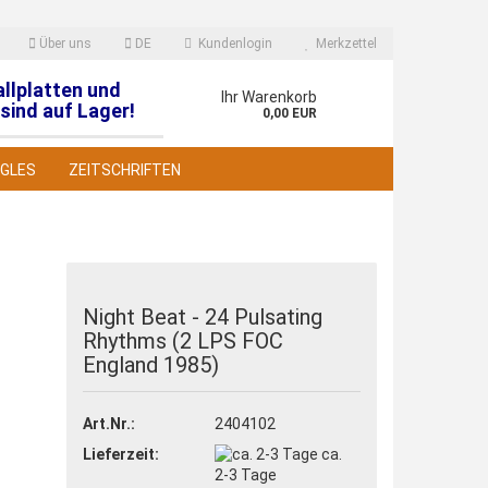
Über uns
DE
Kundenlogin
Merkzettel
allplatten und
en
Ihr Warenkorb
sind auf Lager!
0,00 EUR
NGLES
ZEITSCHRIFTEN
Night Beat - 24 Pulsating
Rhythms (2 LPS FOC
 erstellen
England 1985)
wort vergessen?
Art.Nr.:
2404102
Lieferzeit:
ca.
2-3 Tage