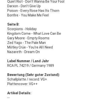
Quiet Riot - Don't Wanna Be Your Fool
Darxon - Don't Give Up
Poison - Every Rose Has Its Thorn
Bonfire - You Make Me Feel
Seite B:
Scorpions - Holiday
Kingdom Come - What Love Can Be
Gary Moore - Empty Rooms
Zed Yago - The Pale Man
Mötley Crüe - You're All I Need
Nazareth - Dream On
Label Nummer / Land Jahr
RCA PL 74219 / Germany 1989
Bewertung (Sehr guter Zustand):
Schallplatte / record: VG+
Plattencover: VG++
Artikel Details:
--