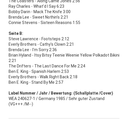
The Coasters - Along Came Jones 2:56
Ray Charles - What'd I Say 6:23
Bobby Darin - Mack The Knife 3:00
Brenda Lee - Sweet Nothin's 2:21
Connie Stevens - Sixteen Reasons 1:55
Seite B:
Steve Lawrence - Footsteps 2:12
Everly Brothers - Cathy's Clown 2:21
Brenda Lee - I'm Sorry 2:36
Brian Hyland - Itsy Bitsy Teenie Weenie Yellow Polkadot Bikini
2:21
The Drifters - The Last Dance For Me 2:24
Ben E. King - Spanish Harlem 2:53
Everly Brothers - Walk Right Back 2:18
Ben E. King - Stand By Me 2:57
Label Nummer / Jahr / Bewertung: (Schallplatte /Cover)
WEA 240627-1 / Germany 1985 / Sehr guter Zustand
(VG+++ /M--)