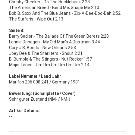
Chubby Checker - Do The Hucklebuck 2:28
The American Breed - Bend Me, Shape Me 2:10
Bob B. Soxx And The Blue Jeans - Zip-A-Dee-Doo-Dah 2:52
The Surfaris - Wipe Out 2:13
Seite B:
Barry Sadler - The Ballade Of The Green Berets 2:28
Lonnie Donegan - My Old Man's A Dustman 3:44
Gary U.S. Bonds - New Orleans 2:53
Joey Dee & The Starliters - Shout 2:21
B. Bumble & The Stingers - Nut Rocker 1:57
Major Lance - Um Um Um Um Um Um 2:14
Label Nummer / Land Jahr
Marifon 296 008 241 / Germany 1981
Bewertung: (Schallplatte / Cover)
Sehr guter Zustand (NM- / NM-)
Artikel Details:
--