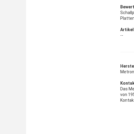
Bewert
Schall
Platte
Artikel
--
Herstel
Metro
Kontak
Das Me
von 195
Kontak