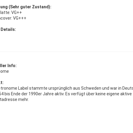
ung (Sehr guter Zustand):
platte: VG++
ncover: VG+++
 Details:
ler Info:
nome
t:
tronome Label stammte ursprünglich aus Schweden und war in Deut
4 bis Ende der 1990er Jahre aktiv. Es verfügt über keine eigene aktive
tadresse mehr.