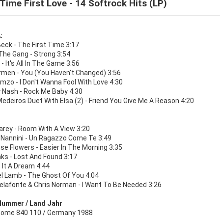
 Time First Love - 14 Softrock Hits (LP)
:
eck - The First Time 3:17
The Gang - Strong 3:54
- It's All In The Game 3:56
armen - You (You Haven't Changed) 3:56
mzo - I Don't Wanna Fool With Love 4:30
 Nash - Rock Me Baby 4:30
edeiros Duet With Elsa (2) - Friend You Give Me A Reason 4:20
B
arey - Room With A View 3:20
 Nannini - Un Ragazzo Come Te 3:49
e Flowers - Easier In The Morning 3:35
ks - Lost And Found 3:17
s It A Dream 4:44
l Lamb - The Ghost Of You 4:04
Belafonte & Chris Norman - I Want To Be Needed 3:26
Nummer / Land Jahr
ome 840 110 / Germany 1988