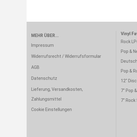
Vinyl Fa
MEHR ÜBER...
Rock LP
Impressum
Pop & N
Widerrufsrecht / Widerrufsformular
Deutsch
AGB
Pop & R
Datenschutz
12" Disc
Lieferung, Versandkosten,
7" Pop 
Zahlungsmittel
7" Rock 
Cookie Einstellungen