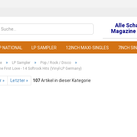
Alle Sch
Sprache auswähl
Magazine 
P NATIONAL
LP SAMPLER
12INCH MAXI-SINGLES
7INCH SI
»
»
»
te
LP Sampler
Pop / Rock / Disco
me First Love - 14 Softrock Hits (Vinyl-LP Germany)
r »
Letzter »
107
Artikel in dieser Kategorie
Konto
Pass