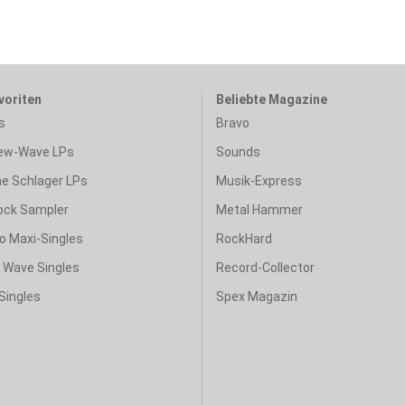
voriten
Beliebte Magazine
s
Bravo
ew-Wave LPs
Sounds
e Schlager LPs
Musik-Express
ock Sampler
Metal Hammer
o Maxi-Singles
RockHard
& Wave Singles
Record-Collector
Singles
Spex Magazin