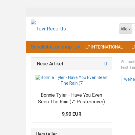
Alle
LP INTERNATIONAL
L
Startsei
Neue Artikel
First Ti
weite
Bonnie Tyler - Have You Even
Seen The Rain (7" Postercover)
9,90 EUR
Hersteller