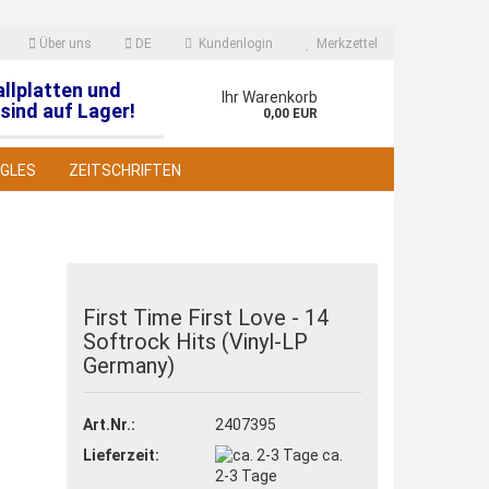
Über uns
DE
Kundenlogin
Merkzettel
allplatten und
en
Ihr Warenkorb
sind auf Lager!
0,00 EUR
NGLES
ZEITSCHRIFTEN
First Time First Love - 14
Softrock Hits (Vinyl-LP
 erstellen
Germany)
wort vergessen?
Art.Nr.:
2407395
Lieferzeit:
ca.
2-3 Tage