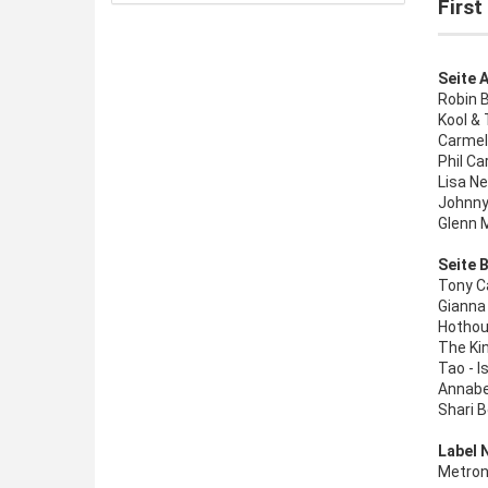
First
Seite A
Robin B
Kool & 
Carmel 
Phil C
Lisa Ne
Johnny
Glenn M
Seite 
Tony C
Gianna
Hothous
The Kin
Tao - I
Annabe
Shari 
Label 
Metron