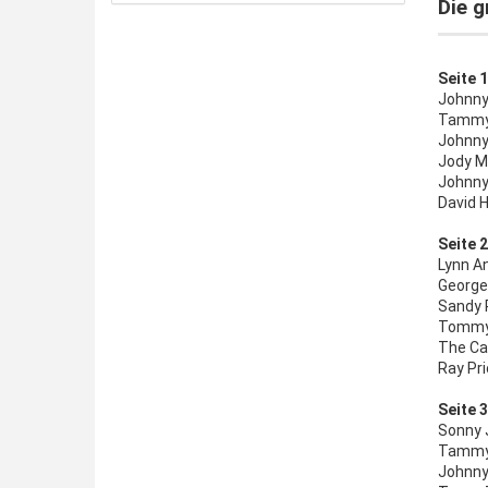
Die 
Seite 1
Johnny 
Tammy 
Johnny 
Jody Mi
Johnny
David 
Seite 2
Lynn A
George
Sandy 
Tommy 
The Car
Ray Pr
Seite 3
Sonny 
Tammy 
Johnny