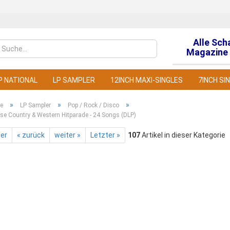
Alle Sch
Sprache auswähl
Magazine 
P NATIONAL
LP SAMPLER
12INCH MAXI-SINGLES
7INCH SI
»
»
»
te
LP Sampler
Pop / Rock / Disco
se Country & Western Hitparade - 24 Songs (DLP)
ter
« zurück
weiter »
Letzter »
107
Artikel in dieser Kategorie
Konto
Pass