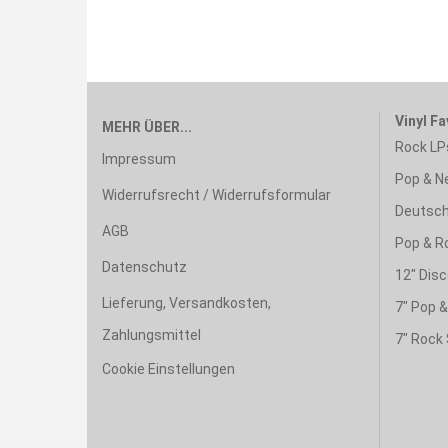
Vinyl Fa
MEHR ÜBER...
Rock LP
Impressum
Pop & N
Widerrufsrecht / Widerrufsformular
Deutsch
AGB
Pop & R
Datenschutz
12" Disc
Lieferung, Versandkosten,
7" Pop 
Zahlungsmittel
7" Rock 
Cookie Einstellungen