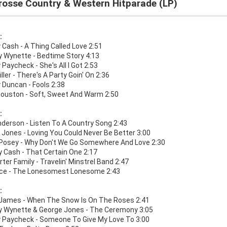
grosse Country & Western Hitparade (LP)
:
Cash - A Thing Called Love 2:51
Wynette - Bedtime Story 4:13
Paycheck - She's All I Got 2:53
ller - There's A Party Goin' On 2:36
 Duncan - Fools 2:38
Houston - Soft, Sweet And Warm 2:50
:
nderson - Listen To A Country Song 2:43
 Jones - Loving You Could Never Be Better 3:00
Posey - Why Don't We Go Somewhere And Love 2:30
Cash - That Certain One 2:17
ter Family - Travelin' Minstrel Band 2:47
ice - The Lonesomest Lonesome 2:43
:
James - When The Snow Is On The Roses 2:41
Wynette & George Jones - The Ceremony 3:05
 Paycheck - Someone To Give My Love To 3:00