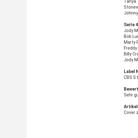
Tanya 
Stonewa
Johnny
Seite 4
Jody Mi
Bob Lu
Marty R
Freddy
Billy C
Jody Mi
Label 
CBS S 
Bewert
Sehr g
Artikel
Cover 