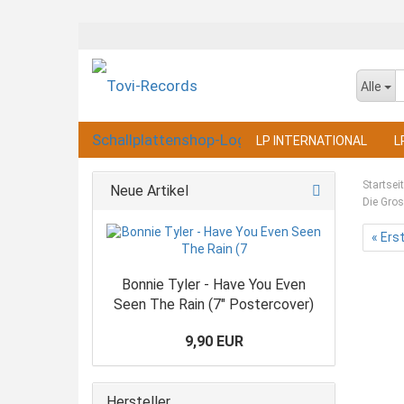
Alle
LP INTERNATIONAL
L
Startsei
Neue Artikel
Die Gros
« Ers
Bonnie Tyler - Have You Even
Seen The Rain (7" Postercover)
9,90 EUR
Hersteller