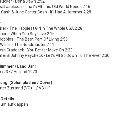
Tucker - Delta Dawn 2:52
ll Jackson - That's All This Old World Needs 2:16
 Cash & June Carter Cash - If I Had A Hammer 2:28
:
ller - The Happiest Girl In The Whole USA 2:28
man - When You Say Love 2:15
obbins - The Best Part Of Living 2:56
 Weller - The Roadmaster 2:11
rash Craddock - You Better Move On 2:23
ller & Johnny Paycheck - Let's All Go Down To The River 2:30
Nummer / Land Jahr
67237 / Holland 1973
ung: (Schallplatten / Cover)
uter Zustand (VG++ / VG++)
 Details:
zum aufklappen