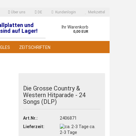
Über uns
DE
Kundenlogin
Merkzettel
allplatten und
en
Ihr Warenkorb
sind auf Lager!
0,00 EUR
NGLES
ZEITSCHRIFTEN
Die Grosse Country &
Western Hitparade - 24
 erstellen
Songs (DLP)
wort vergessen?
Art.Nr.:
2406871
Lieferzeit:
ca.
2-3 Tage