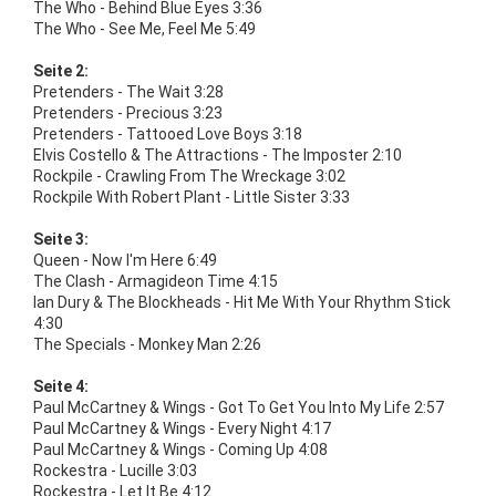
The Who - Behind Blue Eyes 3:36
The Who - See Me, Feel Me 5:49
Seite 2:
Pretenders - The Wait 3:28
Pretenders - Precious 3:23
Pretenders - Tattooed Love Boys 3:18
Elvis Costello & The Attractions - The Imposter 2:10
Rockpile - Crawling From The Wreckage 3:02
Rockpile With Robert Plant - Little Sister 3:33
Seite 3:
Queen - Now I'm Here 6:49
The Clash - Armagideon Time 4:15
Ian Dury & The Blockheads - Hit Me With Your Rhythm Stick
4:30
The Specials - Monkey Man 2:26
Seite 4:
Paul McCartney & Wings - Got To Get You Into My Life 2:57
Paul McCartney & Wings - Every Night 4:17
Paul McCartney & Wings - Coming Up 4:08
Rockestra - Lucille 3:03
Rockestra - Let It Be 4:12