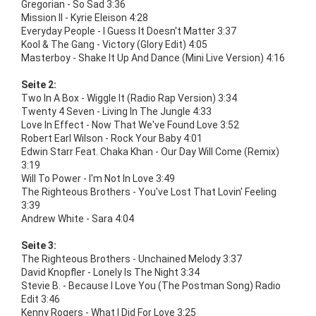
Gregorian - So Sad 3:36
Mission II - Kyrie Eleison 4:28
Everyday People - I Guess It Doesn't Matter 3:37
Kool & The Gang - Victory (Glory Edit) 4:05
Masterboy - Shake It Up And Dance (Mini Live Version) 4:16
Seite 2:
Two In A Box - Wiggle It (Radio Rap Version) 3:34
Twenty 4 Seven - Living In The Jungle 4:33
Love In Effect - Now That We've Found Love 3:52
Robert Earl Wilson - Rock Your Baby 4:01
Edwin Starr Feat. Chaka Khan - Our Day Will Come (Remix)
3:19
Will To Power - I'm Not In Love 3:49
The Righteous Brothers - You've Lost That Lovin' Feeling
3:39
Andrew White - Sara 4:04
Seite 3:
The Righteous Brothers - Unchained Melody 3:37
David Knopfler - Lonely Is The Night 3:34
Stevie B. - Because I Love You (The Postman Song) Radio
Edit 3:46
Kenny Rogers - What I Did For Love 3:25