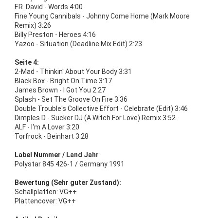
F.R. David - Words 4:00
Fine Young Cannibals - Johnny Come Home (Mark Moore
Remix) 3:26
Billy Preston - Heroes 4:16
Yazoo - Situation (Deadline Mix Edit) 2:23
Seite 4:
2-Mad - Thinkin' About Your Body 3:31
Black Box - Bright On Time 3:17
James Brown - I Got You 2:27
Splash - Set The Groove On Fire 3:36
Double Trouble's Collective Effort - Celebrate (Edit) 3:46
Dimples D - Sucker DJ (A Witch For Love) Remix 3:52
ALF - I'm A Lover 3:20
Torfrock - Beinhart 3:28
Label Nummer / Land Jahr
Polystar 845 426-1 / Germany 1991
Bewertung (Sehr guter Zustand):
Schallplatten: VG++
Plattencover: VG++