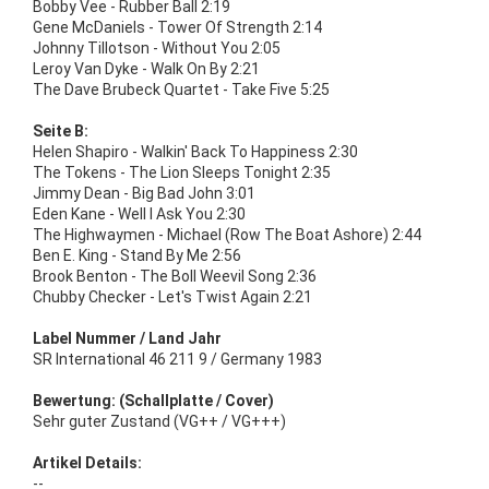
Bobby Vee - Rubber Ball 2:19
Gene McDaniels - Tower Of Strength 2:14
Johnny Tillotson - Without You 2:05
Leroy Van Dyke - Walk On By 2:21
The Dave Brubeck Quartet - Take Five 5:25
Seite B:
Helen Shapiro - Walkin' Back To Happiness 2:30
The Tokens - The Lion Sleeps Tonight 2:35
Jimmy Dean - Big Bad John 3:01
Eden Kane - Well I Ask You 2:30
The Highwaymen - Michael (Row The Boat Ashore) 2:44
Ben E. King - Stand By Me 2:56
Brook Benton - The Boll Weevil Song 2:36
Chubby Checker - Let's Twist Again 2:21
Label Nummer / Land Jahr
SR International 46 211 9 / Germany 1983
Bewertung: (Schallplatte / Cover)
Sehr guter Zustand (VG++ / VG+++)
Artikel Details:
--