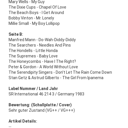
Mary Wells - My Guy
The Dixie Cups - Chapel Of Love
The Beach Boys - I Get Around
Bobby Vinton - Mr. Lonely
Millie Small - My Boy Lollipop
Seite B:
Manfred Mann - Do-Wah-Diddy-Diddy
The Searchers - Needles And Pins
The Hondells - Little Honda
The Supremes - Baby Love
The Honeycombs - Have I The Right?
Peter & Gordon - A World Without Love
The Serendipity Singers - Don't Let The Rain Come Down
Stan Getz & Astrud Gilberto - The Girl From Ipanema
Label Nummer / Land Jahr
SR International 46 214 3 / Germany 1983
Bewertung: (Schallplatte / Cover)
Sehr guter Zustand (VG++ / VG+++)
Artikel Details:
--