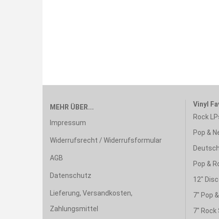
Vinyl Fa
MEHR ÜBER...
Rock LP
Impressum
Pop & N
Widerrufsrecht / Widerrufsformular
Deutsch
AGB
Pop & R
Datenschutz
12" Disc
Lieferung, Versandkosten,
7" Pop 
Zahlungsmittel
7" Rock 