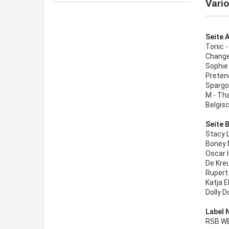
Vario
Seite A
Tonic -
Change 
Sophie
Preten
Spargo
M - Th
Belgisc
Seite B
Stacy 
Boney M
Oscar H
De Kreu
Rupert
Katja E
Dolly D
Label 
RSB WE