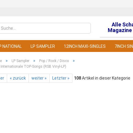
Alle Sch
Sprache auswähl
Magazine 
P NATIONAL
LP SAMPLER
12INCH MAXI-SINGLES
7INCH SI
»
»
»
te
LP Sampler
Pop / Rock / Disco
- Internationale TOP-Songs (RSB Vinyl-LP)
ter
« zurück
weiter »
Letzter »
108
Artikel in dieser Kategorie
Konto
Pass