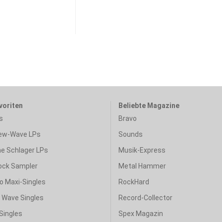
voriten
Beliebte Magazine
s
Bravo
ew-Wave LPs
Sounds
e Schlager LPs
Musik-Express
ock Sampler
Metal Hammer
o Maxi-Singles
RockHard
& Wave Singles
Record-Collector
Singles
Spex Magazin