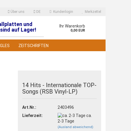
Über uns
DE
Kundenlogin
Merkzettel
allplatten und
en
Ihr Warenkorb
sind auf Lager!
0,00 EUR
NGLES
ZEITSCHRIFTEN
14 Hits - Internationale TOP-
Songs (RSB Vinyl-LP)
 erstellen
wort vergessen?
Art.Nr.:
2403496
Lieferzeit:
ca.
2-3 Tage
(Ausland abweichend)