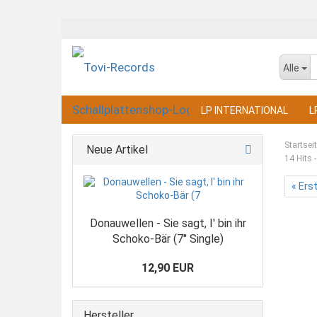
Alle
LP INTERNATIONAL
L
Startsei
Neue Artikel
14 Hits 
« Ers
Donauwellen - Sie sagt, I' bin ihr
Schoko-Bär (7" Single)
12,90 EUR
Hersteller