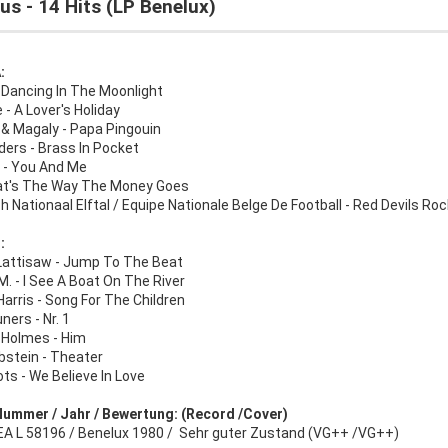
us - 14 Hits (LP Benelux)
:
 Dancing In The Moonlight
- A Lover's Holiday
 & Magaly - Papa Pingouin
ders - Brass In Pocket
 - You And Me
at's The Way The Money Goes
h Nationaal Elftal / Equipe Nationale Belge De Football - Red Devils Roc
:
Lattisaw - Jump To The Beat
. - I See A Boat On The River
arris - Song For The Children
ners - Nr. 1
 Holmes - Him
bstein - Theater
ots - We Believe In Love
Nummer / Jahr / Bewertung: (Record /Cover)
A L 58196 / Benelux 1980 / Sehr guter Zustand (VG++ /VG++)