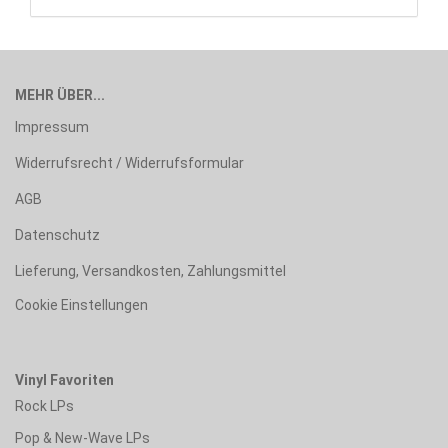
MEHR ÜBER...
Impressum
Widerrufsrecht / Widerrufsformular
AGB
Datenschutz
Lieferung, Versandkosten, Zahlungsmittel
Cookie Einstellungen
Vinyl Favoriten
Rock LPs
Pop & New-Wave LPs