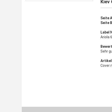
Kiev 
Seite A
Seite B
Label 
Ariola
Bewert
Sehr g
Artikel
Cover 