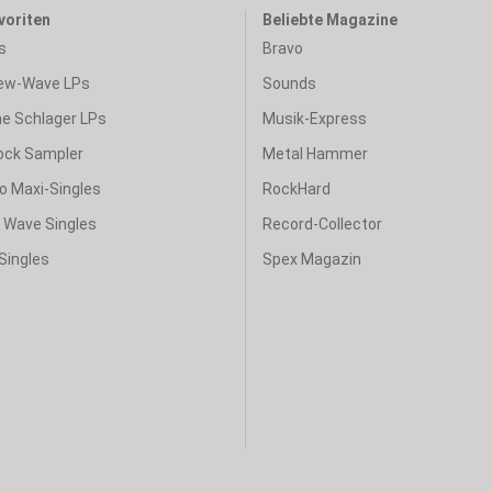
voriten
Beliebte Magazine
s
Bravo
ew-Wave LPs
Sounds
e Schlager LPs
Musik-Express
ock Sampler
Metal Hammer
o Maxi-Singles
RockHard
& Wave Singles
Record-Collector
Singles
Spex Magazin