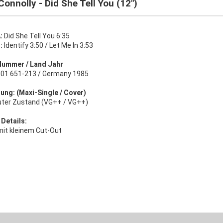
Connolly - Did She Tell You (12")
:
Did She Tell You 6:35
:
Identify 3:50 / Let Me In 3:53
Nummer / Land Jahr
 601 651-213 / Germany 1985
ung: (Maxi-Single / Cover)
uter Zustand (VG++ / VG++)
 Details:
mit kleinem Cut-Out