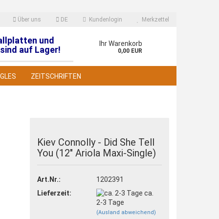
Über uns
DE
Kundenlogin
Merkzettel
allplatten und
en
Ihr Warenkorb
sind auf Lager!
0,00 EUR
NGLES
ZEITSCHRIFTEN
Kiev Connolly - Did She Tell
You (12" Ariola Maxi-Single)
 erstellen
wort vergessen?
Art.Nr.:
1202391
Lieferzeit:
ca.
2-3 Tage
(Ausland abweichend)