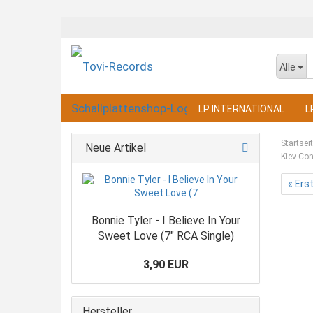
Alle
LP INTERNATIONAL
L
Startsei
Neue Artikel
Kiev Con
« Ers
Bonnie Tyler - I Believe In Your
Sweet Love (7" RCA Single)
3,90 EUR
Hersteller