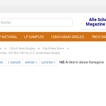
Alle Sch
Sprache auswähl
Magazine 
P NATIONAL
LP SAMPLER
12INCH MAXI-SINGLES
7INCH SI
»
»
»
te
12inch Maxi-Singles
Pop & New Wave
nolly - Did She Tell You (12" Ariola Maxi-Single)
ter
« zurück
weiter »
Letzter »
165
Artikel in dieser Kategorie
Konto
Pass