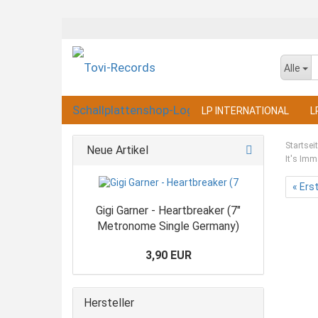
Alle
LP INTERNATIONAL
L
Startsei
Neue Artikel
It's Imm
« Ers
Gigi Garner - Heartbreaker (7"
Metronome Single Germany)
3,90 EUR
Hersteller