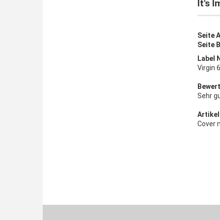
It's 
Seite 
Seite 
Label 
Virgin
Bewert
Sehr g
Artikel
Cover 