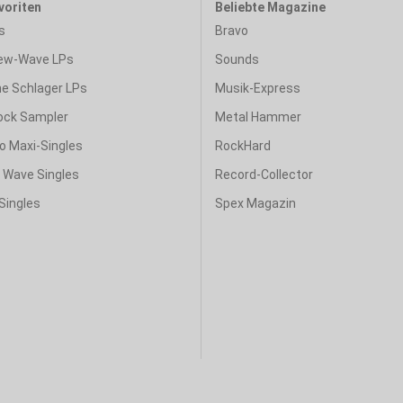
voriten
Beliebte Magazine
s
Bravo
ew-Wave LPs
Sounds
e Schlager LPs
Musik-Express
ock Sampler
Metal Hammer
o Maxi-Singles
RockHard
& Wave Singles
Record-Collector
Singles
Spex Magazin