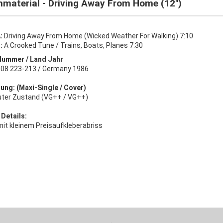
Immaterial - Driving Away From Home (12")
A:
Driving Away From Home (Wicked Weather For Walking) 7:10
B:
A Crooked Tune / Trains, Boats, Planes 7:30
Nummer / Land Jahr
 608 223-213 / Germany 1986
ung: (Maxi-Single / Cover)
uter Zustand (VG++ / VG++)
 Details:
mit kleinem Preisaufkleberabriss