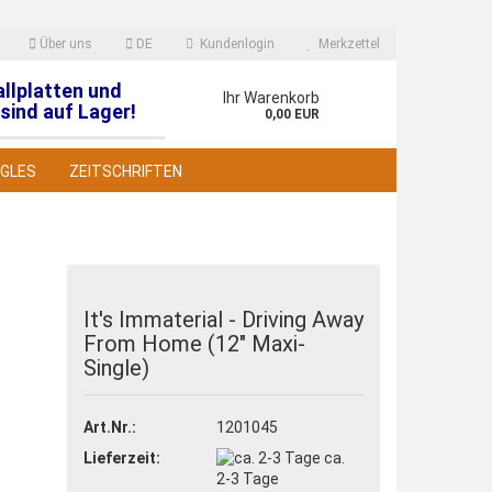
Über uns
DE
Kundenlogin
Merkzettel
allplatten und
en
Ihr Warenkorb
sind auf Lager!
0,00 EUR
NGLES
ZEITSCHRIFTEN
It's Immaterial - Driving Away
From Home (12" Maxi-
 erstellen
Single)
wort vergessen?
Art.Nr.:
1201045
Lieferzeit:
ca.
2-3 Tage