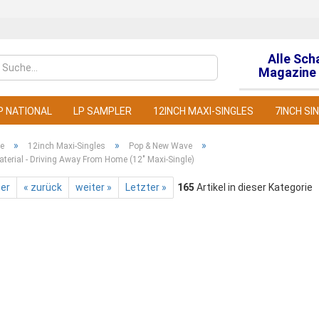
Alle Sch
Sprache auswähl
Magazine 
P NATIONAL
LP SAMPLER
12INCH MAXI-SINGLES
7INCH SI
»
»
»
te
12inch Maxi-Singles
Pop & New Wave
aterial - Driving Away From Home (12" Maxi-Single)
ter
« zurück
weiter »
Letzter »
165
Artikel in dieser Kategorie
Konto
Pass