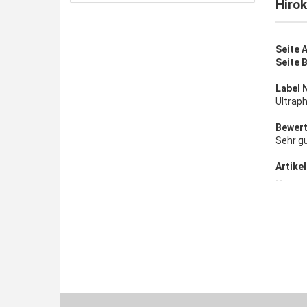
Hirok
Seite A
Seite 
Label 
Ultrap
Bewert
Sehr g
Artikel
--