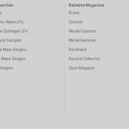
voriten
Beliebte Magazine
s
Bravo
ew-Wave LPs
Sounds
e Schlager LPs
Musik-Express
ock Sampler
Metal Hammer
o Maxi-Singles
RockHard
& Wave Singles
Record-Collector
Singles
Spex Magazin