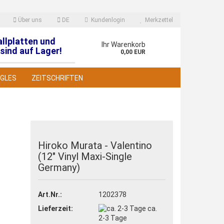
Über uns
DE
Kundenlogin
Merkzettel
allplatten und
en
Ihr Warenkorb
sind auf Lager!
0,00 EUR
NGLES
ZEITSCHRIFTEN
Hiroko Murata - Valentino
(12" Vinyl Maxi-Single
 erstellen
Germany)
wort vergessen?
Art.Nr.:
1202378
Lieferzeit:
ca.
2-3 Tage