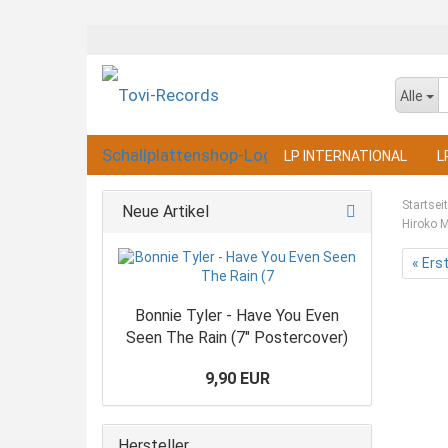
Alle
LP INTERNATIONAL
L
Startsei
Neue Artikel
Hiroko M
« Ers
Bonnie Tyler - Have You Even
Seen The Rain (7" Postercover)
9,90 EUR
Hersteller