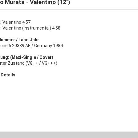
o Murata - Valentino (12")
:
Valentino 4:57
B:
Valentino (Instrumental) 4:58
Nummer / Land Jahr
hone 6.20339 AE / Germany 1984
ung: (Maxi-Single / Cover)
uter Zustand (VG++ / VG+++)
 Details: