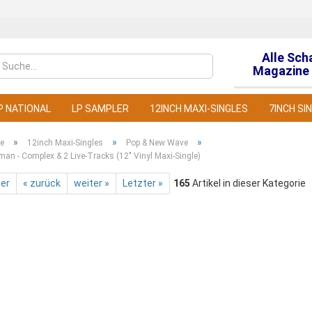
Alle Sch
Sprache auswähl
Magazine 
P NATIONAL
LP SAMPLER
12INCH MAXI-SINGLES
7INCH SI
»
»
»
te
12inch Maxi-Singles
Pop & New Wave
an - Complex & 2 Live-Tracks (12" Vinyl Maxi-Single)
ter
« zurück
weiter »
Letzter »
165
Artikel in dieser Kategorie
Konto
Pass