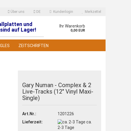
Über uns
DE
Kundenlogin
Merkzettel
allplatten und
en
Ihr Warenkorb
sind auf Lager!
0,00 EUR
NGLES
ZEITSCHRIFTEN
Gary Numan - Complex & 2
Live-Tracks (12" Vinyl Maxi-
 erstellen
Single)
wort vergessen?
Art.Nr.:
1201226
Lieferzeit:
ca.
2-3 Tage