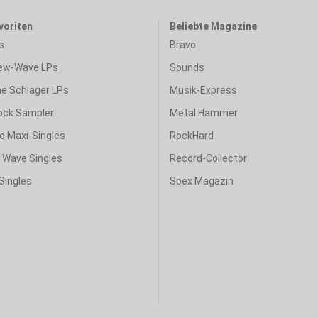
voriten
Beliebte Magazine
s
Bravo
ew-Wave LPs
Sounds
e Schlager LPs
Musik-Express
ock Sampler
Metal Hammer
o Maxi-Singles
RockHard
& Wave Singles
Record-Collector
Singles
Spex Magazin