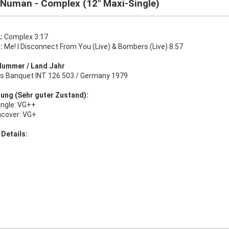
 Numan - Complex (12" Maxi-Single)
:
Complex 3:17
:
Me! I Disconnect From You (Live) & Bombers (Live) 8:57
Nummer / Land Jahr
s Banquet INT 126.503 / Germany 1979
ung (Sehr guter Zustand):
ingle: VG++
ncover: VG+
 Details: