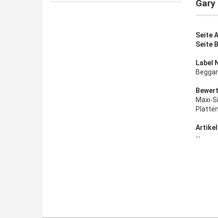
Gary
Seite A
Seite B
Label 
Beggar
Bewert
Maxi-S
Platte
Artikel
--