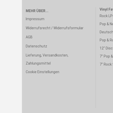
Vinyl Fa
MEHR ÜBER...
Rock LP
Impressum
Pop & N
Widerrufsrecht / Widerrufsformular
Deutsch
AGB
Pop & R
Datenschutz
12" Disc
Lieferung, Versandkosten,
7" Pop 
Zahlungsmittel
7" Rock 
Cookie Einstellungen