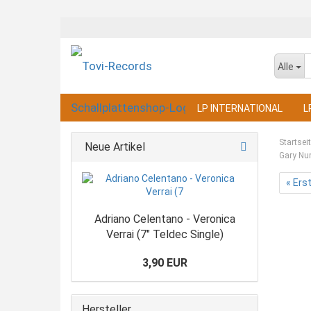
Alle
LP INTERNATIONAL
L
Startsei
Neue Artikel
Gary Num
« Ers
Adriano Celentano - Veronica
Verrai (7" Teldec Single)
3,90 EUR
Hersteller