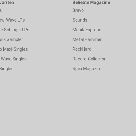
voriten
Beliebte Magazine
s
Bravo
ew-Wave LPs
Sounds
e Schlager LPs
Musik-Express
ock Sampler
Metal Hammer
o Maxi-Singles
RockHard
& Wave Singles
Record-Collector
Singles
Spex Magazin