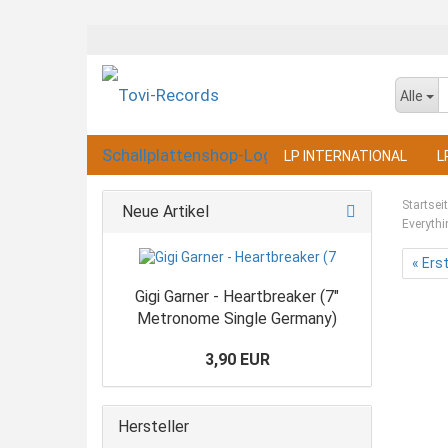
Alle
LP INTERNATIONAL
L
Startsei
Neue Artikel
Everythi
« Ers
Gigi Garner - Heartbreaker (7"
Metronome Single Germany)
3,90 EUR
Hersteller