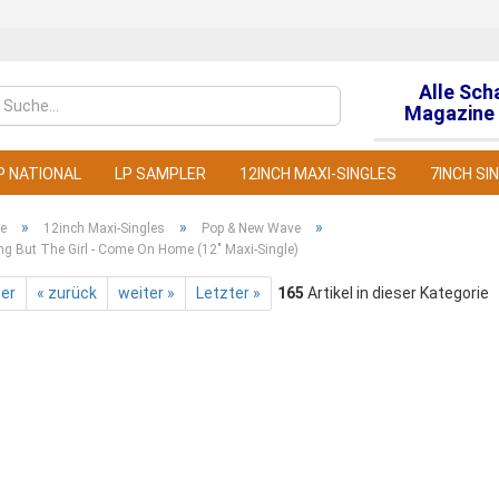
Alle Sch
Sprache auswähl
Magazine 
P NATIONAL
LP SAMPLER
12INCH MAXI-SINGLES
7INCH SI
»
»
»
te
12inch Maxi-Singles
Pop & New Wave
ng But The Girl - Come On Home (12" Maxi-Single)
ter
« zurück
weiter »
Letzter »
165
Artikel in dieser Kategorie
Konto
Pass