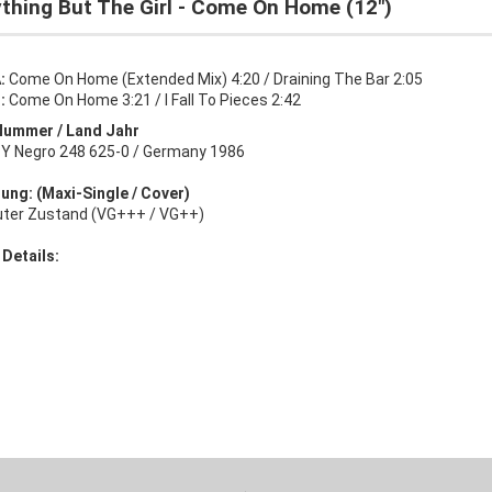
thing But The Girl - Come On Home (12")
A:
Come On Home (Extended Mix) 4:20 / Draining The Bar 2:05
B:
Come On Home 3:21 / I Fall To Pieces 2:42
Nummer / Land Jahr
 Y Negro 248 625-0 / Germany 1986
ung: (Maxi-Single / Cover)
uter Zustand (VG+++ / VG++)
 Details: