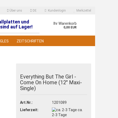
Über uns
DE
Kundenlogin
Merkzettel
allplatten und
en
Ihr Warenkorb
sind auf Lager!
0,00 EUR
NGLES
ZEITSCHRIFTEN
Everything But The Girl -
Come On Home (12" Maxi-
 erstellen
Single)
wort vergessen?
Art.Nr.:
1201089
Lieferzeit:
ca.
2-3 Tage