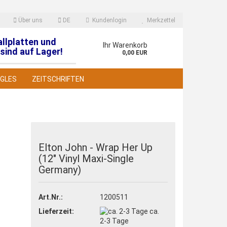
Über uns
DE
Kundenlogin
Merkzettel
allplatten und
en
Ihr Warenkorb
sind auf Lager!
0,00 EUR
NGLES
ZEITSCHRIFTEN
Elton John - Wrap Her Up
(12" Vinyl Maxi-Single
 erstellen
Germany)
wort vergessen?
Art.Nr.:
1200511
Lieferzeit:
ca.
2-3 Tage