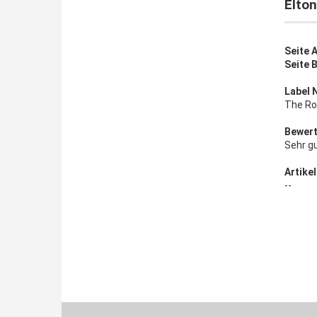
Elton
Seite A
Seite B
Label 
The Ro
Bewert
Sehr g
Artikel
--