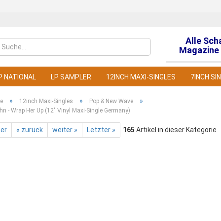
Alle Sch
Sprache auswähl
Magazine 
P NATIONAL
LP SAMPLER
12INCH MAXI-SINGLES
7INCH SI
»
»
»
te
12inch Maxi-Singles
Pop & New Wave
hn - Wrap Her Up (12" Vinyl Maxi-Single Germany)
ter
« zurück
weiter »
Letzter »
165
Artikel in dieser Kategorie
Konto
Pass