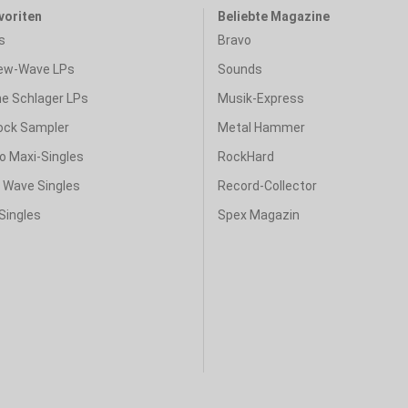
voriten
Beliebte Magazine
s
Bravo
ew-Wave LPs
Sounds
e Schlager LPs
Musik-Express
ock Sampler
Metal Hammer
o Maxi-Singles
RockHard
& Wave Singles
Record-Collector
Singles
Spex Magazin