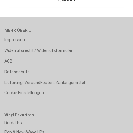
MEHR ÜBER...
Impressum
Widerrufsrecht / Widerrufsformular
AGB
Datenschutz
Lieferung, Versandkosten, Zahlungsmittel
Cookie Einstellungen
Vinyl Favoriten
Rock LPs
Pop & New-Wave LPs