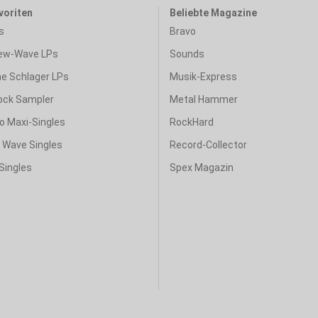
voriten
Beliebte Magazine
s
Bravo
ew-Wave LPs
Sounds
e Schlager LPs
Musik-Express
ock Sampler
Metal Hammer
o Maxi-Singles
RockHard
& Wave Singles
Record-Collector
Singles
Spex Magazin