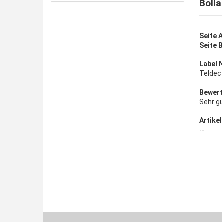
Bolla
Seite A
Seite 
Label 
Teldec
Bewert
Sehr g
Artikel
--