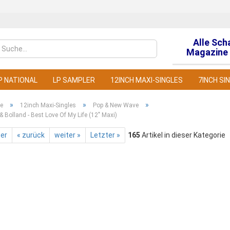
Alle Sch
Sprache auswähl
Magazine 
P NATIONAL
LP SAMPLER
12INCH MAXI-SINGLES
7INCH SI
»
»
»
te
12inch Maxi-Singles
Pop & New Wave
& Bolland - Best Love Of My Life (12" Maxi)
ter
« zurück
weiter »
Letzter »
165
Artikel in dieser Kategorie
Konto
Pass