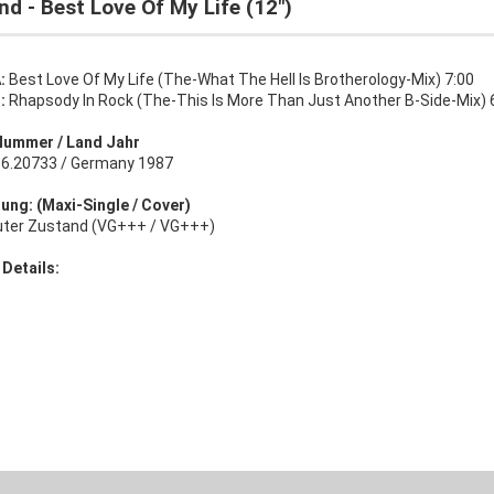
nd - Best Love Of My Life (12")
:
Best Love Of My Life (The-What The Hell Is Brotherology-Mix) 7:00
B:
Rhapsody In Rock (The-This Is More Than Just Another B-Side-Mix) 
Nummer / Land Jahr
 6.20733 / Germany 1987
ung: (Maxi-Single / Cover)
uter Zustand (VG+++ / VG+++)
 Details: