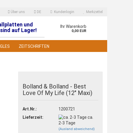
Über uns
DE
Kundenlogin
Merkzettel
allplatten und
en
Ihr Warenkorb
sind auf Lager!
0,00 EUR
NGLES
ZEITSCHRIFTEN
Bolland & Bolland - Best
Love Of My Life (12" Maxi)
 erstellen
wort vergessen?
Art.Nr.:
1200721
Lieferzeit:
ca.
2-3 Tage
(Ausland abweichend)