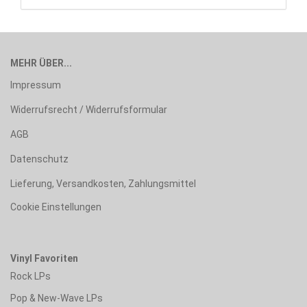
MEHR ÜBER...
Impressum
Widerrufsrecht / Widerrufsformular
AGB
Datenschutz
Lieferung, Versandkosten, Zahlungsmittel
Cookie Einstellungen
Vinyl Favoriten
Rock LPs
Pop & New-Wave LPs