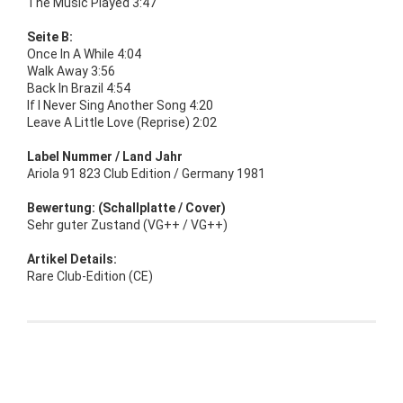
The Music Played 3:47
Seite B:
Once In A While 4:04
Walk Away 3:56
Back In Brazil 4:54
If I Never Sing Another Song 4:20
Leave A Little Love (Reprise) 2:02
Label Nummer / Land Jahr
Ariola 91 823 Club Edition / Germany 1981
Bewertung: (Schallplatte / Cover)
Sehr guter Zustand (VG++ / VG++)
Artikel Details:
Rare Club-Edition (CE)