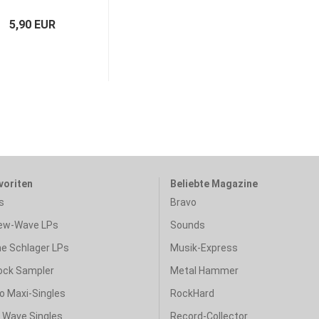
5,90 EUR
voriten
Beliebte Magazine
s
Bravo
ew-Wave LPs
Sounds
e Schlager LPs
Musik-Express
ock Sampler
Metal Hammer
o Maxi-Singles
RockHard
& Wave Singles
Record-Collector