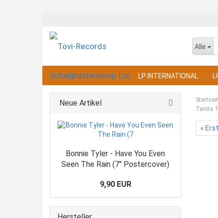
Alle
LP INTERNATIONAL
L
Startsei
Neue Artikel
Tanita 
« Ers
Bonnie Tyler - Have You Even
Seen The Rain (7" Postercover)
9,90 EUR
Hersteller