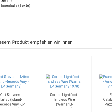
 Details:
l Innenhülle (Texte)
esem Produkt empfehlen wir Ihnen:
Cat Stevens -
Gordon Lightfoot -
F
Izitso (Island-
Endless Wire
Calab
ecords Vinyl-LP
(Warner LP
Pazz
Germany)
Germany)