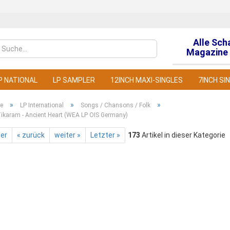
Alle Sch
Sprache auswähl
Magazine 
P NATIONAL
LP SAMPLER
12INCH MAXI-SINGLES
7INCH SI
»
»
»
te
LP International
Songs / Chansons / Folk
Tikaram - Ancient Heart (WEA LP OIS Germany)
ter
« zurück
weiter »
Letzter »
173
Artikel in dieser Kategorie
Konto
Pass