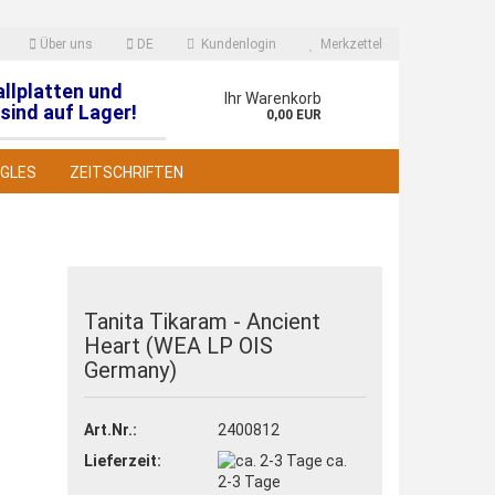
Über uns
DE
Kundenlogin
Merkzettel
allplatten und
en
Ihr Warenkorb
sind auf Lager!
0,00 EUR
NGLES
ZEITSCHRIFTEN
Tanita Tikaram - Ancient
Heart (WEA LP OIS
 erstellen
Germany)
wort vergessen?
Art.Nr.:
2400812
Lieferzeit:
ca.
2-3 Tage