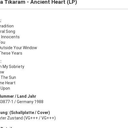
a Tikaram - Ancient Heart (LP)
:
radition
ral Song
g Innocents
You
Outside Your Window
 These Years
:
n My Sobriety
ow
e The Sun
ine Heart
 Upon
Nummer / Land Jahr
3877-1 / Germany 1988
ung: (Schallplatte / Cover)
uter Zustand (VG+++ / VG+++)