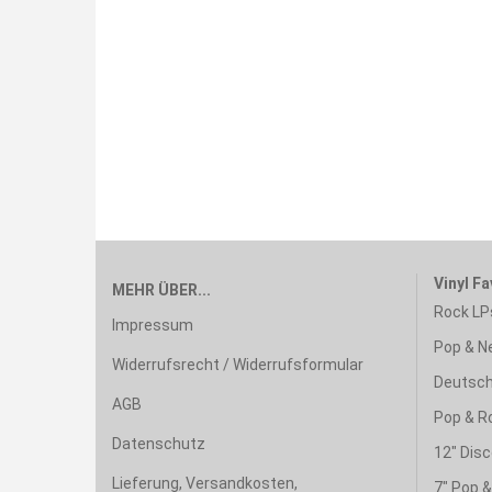
Vinyl Fa
MEHR ÜBER...
Rock LP
Impressum
Pop & N
Widerrufsrecht / Widerrufsformular
Deutsch
AGB
Pop & R
Datenschutz
12" Disc
Lieferung, Versandkosten,
7" Pop 