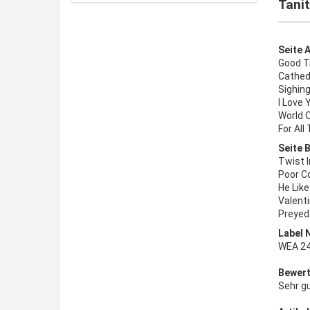
Tanit
Seite A
Good T
Cathed
Sighin
I Love 
World 
For All
Seite B
Twist I
Poor C
He Lik
Valent
Preyed
Label 
WEA 24
Bewert
Sehr g