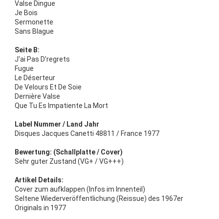
Valse Dingue
Je Bois
Sermonette
Sans Blague
Seite B:
J'ai Pas D'regrets
Fugue
Le Déserteur
De Velours Et De Soie
Dernière Valse
Que Tu Es Impatiente La Mort
Label Nummer / Land Jahr
Disques Jacques Canetti 48811 / France 1977
Bewertung: (Schallplatte / Cover)
Sehr guter Zustand (VG+ / VG+++)
Artikel Details:
Cover zum aufklappen (Infos im Innenteil)
Seltene Wiederveröffentlichung (Reissue) des 1967er
Originals in 1977