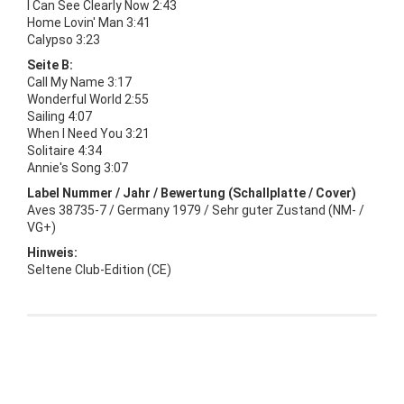
I Can See Clearly Now 2:43
Home Lovin' Man 3:41
Calypso 3:23
Seite B:
Call My Name 3:17
Wonderful World 2:55
Sailing 4:07
When I Need You 3:21
Solitaire 4:34
Annie's Song 3:07
Label Nummer / Jahr / Bewertung (Schallplatte / Cover)
Aves 38735-7 / Germany 1979 / Sehr guter Zustand (NM- /
VG+)
Hinweis:
Seltene Club-Edition (CE)