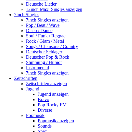
Deutsche Lieder
12inch Maxi-Singles anzeigen
7inch Singles
7inch Singles anzeigen
Pop / Beat / Wave
Disco / Dance
Soul / Funk / Reggae
Rock / Glam / Metal
Songs / Chansons / Country
Deutscher Schlager
Deutscher Pop & Rock
Stimmung / Humor
Instrumental
7inch Singles anzeigen
Zeitschriften
Zeitschriften anzeigen
Jugend
Jugend anzeigen
Bravo
Pop Rocky FM
Diverse
Popmusik
Popmusik anzeigen
Sounds
Spex