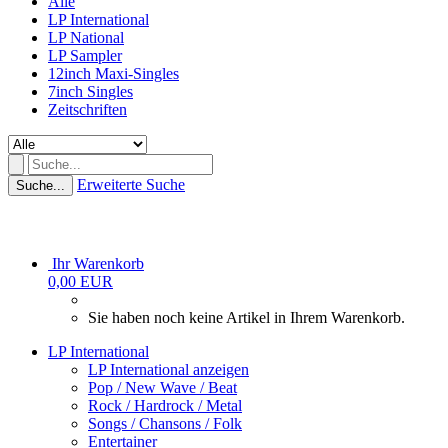
Alle
LP International
LP National
LP Sampler
12inch Maxi-Singles
7inch Singles
Zeitschriften
Erweiterte Suche
Suche...
Ihr Warenkorb
0,00 EUR
Sie haben noch keine Artikel in Ihrem Warenkorb.
LP International
LP International anzeigen
Pop / New Wave / Beat
Rock / Hardrock / Metal
Songs / Chansons / Folk
Entertainer