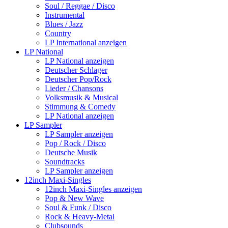
Soul / Reggae / Disco
Instrumental
Blues / Jazz
Country
LP International anzeigen
LP National
LP National anzeigen
Deutscher Schlager
Deutscher Pop/Rock
Lieder / Chansons
Volksmusik & Musical
Stimmung & Comedy
LP National anzeigen
LP Sampler
LP Sampler anzeigen
Pop / Rock / Disco
Deutsche Musik
Soundtracks
LP Sampler anzeigen
12inch Maxi-Singles
12inch Maxi-Singles anzeigen
Pop & New Wave
Soul & Funk / Disco
Rock & Heavy-Metal
Clubsounds