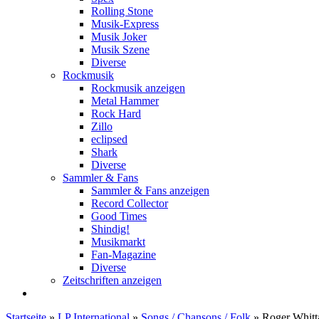
Rolling Stone
Musik-Express
Musik Joker
Musik Szene
Diverse
Rockmusik
Rockmusik anzeigen
Metal Hammer
Rock Hard
Zillo
eclipsed
Shark
Diverse
Sammler & Fans
Sammler & Fans anzeigen
Record Collector
Good Times
Shindig!
Musikmarkt
Fan-Magazine
Diverse
Zeitschriften anzeigen
Startseite
»
LP International
»
Songs / Chansons / Folk
»
Roger Whitt