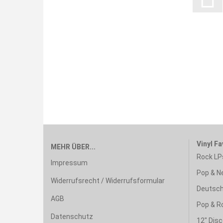
Vinyl Fa
MEHR ÜBER...
Rock LP
Impressum
Pop & N
Widerrufsrecht / Widerrufsformular
Deutsch
AGB
Pop & R
Datenschutz
12" Disc