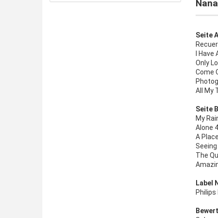
Nana
Seite A
Recuer
I Have
Only Lo
Come O
Photog
All My 
Seite B
My Rai
Alone 
A Place
Seeing 
The Qu
Amazin
Label 
Philip
Bewert