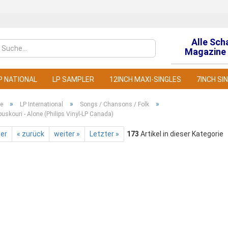
Alle Sch
Sprache auswähl
Magazine 
P NATIONAL
LP SAMPLER
12INCH MAXI-SINGLES
7INCH SI
»
»
»
te
LP International
Songs / Chansons / Folk
skouri - Alone (Philips Vinyl-LP Canada)
ter
« zurück
weiter »
Letzter »
173
Artikel in dieser Kategorie
Konto
Pass