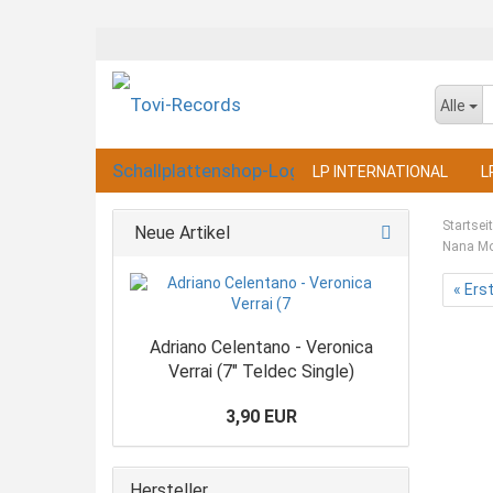
Alle
LP INTERNATIONAL
L
Startsei
Neue Artikel
Nana Mou
« Ers
Adriano Celentano - Veronica
Verrai (7" Teldec Single)
3,90 EUR
Hersteller