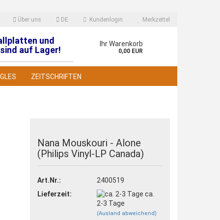
Über uns
DE
Kundenlogin
Merkzettel
allplatten und
en
Ihr Warenkorb
sind auf Lager!
0,00 EUR
NGLES
ZEITSCHRIFTEN
Nana Mouskouri - Alone
(Philips Vinyl-LP Canada)
 erstellen
wort vergessen?
Art.Nr.:
2400519
Lieferzeit:
ca.
2-3 Tage
(Ausland abweichend)