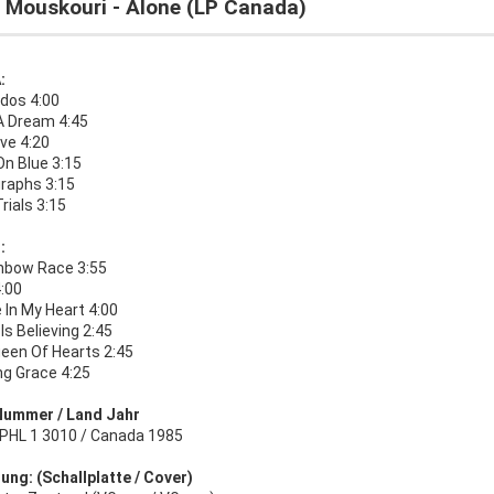
 Mouskouri - Alone (LP Canada)
:
dos 4:00
 A Dream 4:45
ve 4:20
n Blue 3:15
raphs 3:15
Trials 3:15
:
nbow Race 3:55
4:00
 In My Heart 4:00
Is Believing 2:45
een Of Hearts 2:45
g Grace 4:25
Nummer / Land Jahr
s PHL 1 3010 / Canada 1985
ung: (Schallplatte / Cover)