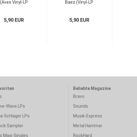
(Aves Vinyl-LP
Baez (Vinyl-LP
Germany)
Germany)
5,90 EUR
5,90 EUR
voriten
Beliebte Magazine
s
Bravo
ew-Wave LPs
Sounds
e Schlager LPs
Musik-Express
ock Sampler
Metal Hammer
o Maxi-Singles
RockHard