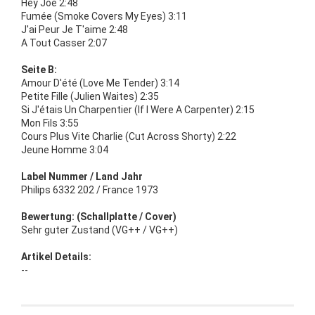
Hey Joe 2:48
Fumée (Smoke Covers My Eyes) 3:11
J'ai Peur Je T'aime 2:48
A Tout Casser 2:07
Seite B:
Amour D'été (Love Me Tender) 3:14
Petite Fille (Julien Waites) 2:35
Si J'étais Un Charpentier (If I Were A Carpenter) 2:15
Mon Fils 3:55
Cours Plus Vite Charlie (Cut Across Shorty) 2:22
Jeune Homme 3:04
Label Nummer / Land Jahr
Philips 6332 202 / France 1973
Bewertung: (Schallplatte / Cover)
Sehr guter Zustand (VG++ / VG++)
Artikel Details:
--