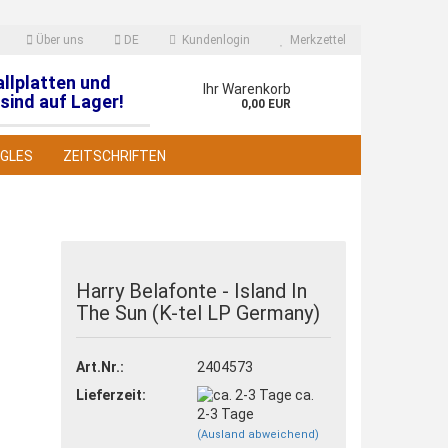
Über uns
DE
Kundenlogin
Merkzettel
allplatten und
en
Ihr Warenkorb
sind auf Lager!
0,00 EUR
NGLES
ZEITSCHRIFTEN
Harry Belafonte - Island In
The Sun (K-tel LP Germany)
 erstellen
wort vergessen?
Art.Nr.:
2404573
Lieferzeit:
ca.
2-3 Tage
(Ausland abweichend)