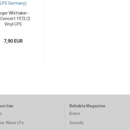
oger Whittaker -
 Concert 1972 (2
Vinyl-LPS
Germany)
7,90 EUR
voriten
Beliebte Magazine
s
Bravo
ew-Wave LPs
Sounds