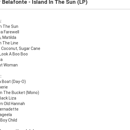
 Belafonte - Island In The Sun (LP)
:
In The Sun
a Farewell
, Matilda
n The Line
 Coconut, Sugar Cane
ook A Boo Boo
na
ut Woman
:
 Boat (Day-O)
herie
 In The Bucket (Mono)
ack Liza
n Old Hannah
Bernadette
ageela
Boy Child