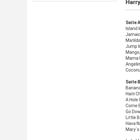
Harry
Seite A
Island 
Jamaic
Matilda
Jump I
Mango,
Mama L
Angeli
Cocon
Seite B
Banana
Haiti C
A Hole
Come B
Go Dow
Little 
Hava N
Mary´s 