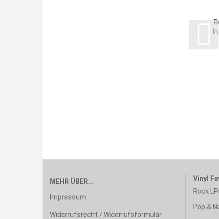
R
In
Vinyl Fa
MEHR ÜBER...
Rock LP
Impressum
Pop & N
Widerrufsrecht / Widerrufsformular