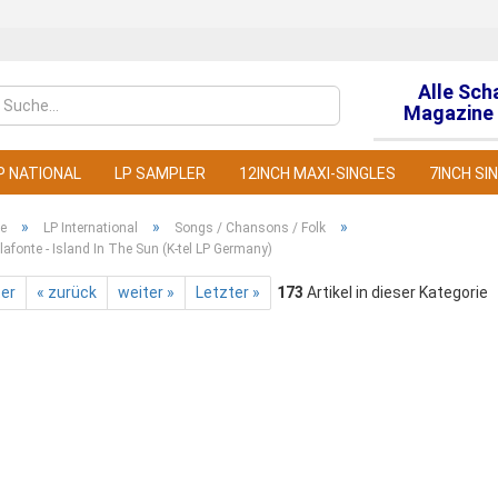
Alle Sch
Sprache auswähl
Magazine 
P NATIONAL
LP SAMPLER
12INCH MAXI-SINGLES
7INCH SI
»
»
»
te
LP International
Songs / Chansons / Folk
lafonte - Island In The Sun (K-tel LP Germany)
ter
« zurück
weiter »
Letzter »
173
Artikel in dieser Kategorie
Konto
Pass