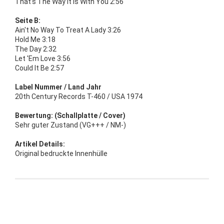
That's The Way It Is With You 2:56
Seite B:
Ain't No Way To Treat A Lady 3:26
Hold Me 3:18
The Day 2:32
Let 'Em Love 3:56
Could It Be 2:57
Label Nummer / Land Jahr
20th Century Records T-460 / USA 1974
Bewertung: (Schallplatte / Cover)
Sehr guter Zustand (VG+++ / NM-)
Artikel Details:
Original bedruckte Innenhülle