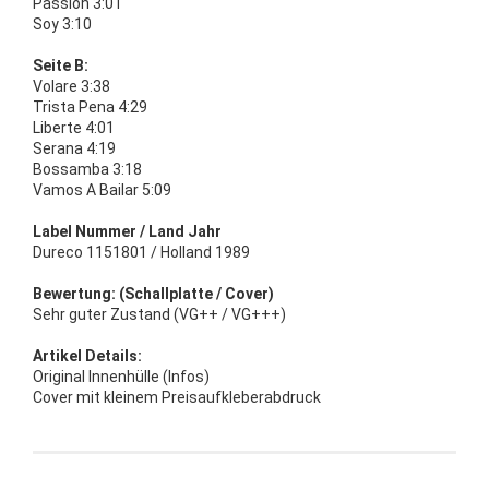
Passion 3:01
Soy 3:10
Seite B:
Volare 3:38
Trista Pena 4:29
Liberte 4:01
Serana 4:19
Bossamba 3:18
Vamos A Bailar 5:09
Label Nummer / Land Jahr
Dureco 1151801 / Holland 1989
Bewertung: (Schallplatte / Cover)
Sehr guter Zustand (VG++ / VG+++)
Artikel Details:
Original Innenhülle (Infos)
Cover mit kleinem Preisaufkleberabdruck