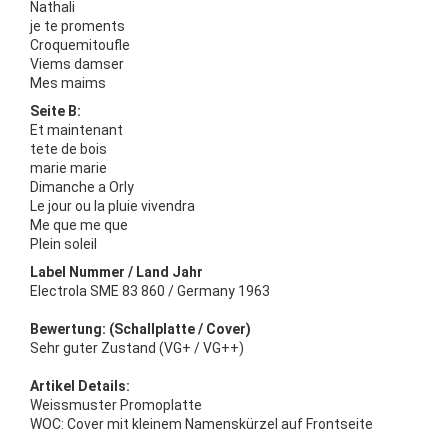
Nathali
je te proments
Croquemitoufle
Viems damser
Mes maims
Seite B:
Et maintenant
tete de bois
marie marie
Dimanche a Orly
Le jour ou la pluie vivendra
Me que me que
Plein soleil
Label Nummer / Land Jahr
Electrola SME 83 860 / Germany 1963
Bewertung: (Schallplatte / Cover)
Sehr guter Zustand (VG+ / VG++)
Artikel Details:
Weissmuster Promoplatte
WOC: Cover mit kleinem Namenskürzel auf Frontseite