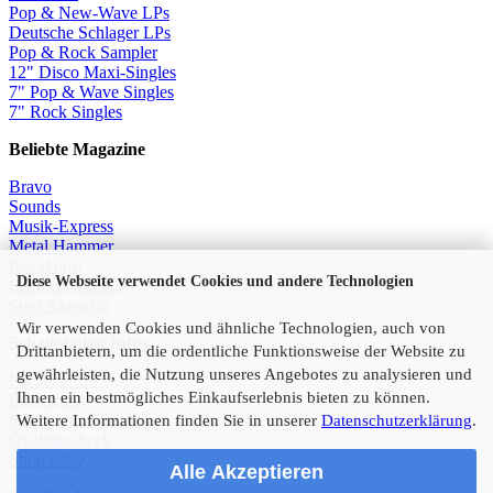
Pop & New-Wave LPs
Deutsche Schlager LPs
Pop & Rock Sampler
12" Disco Maxi-Singles
7" Pop & Wave Singles
7" Rock Singles
Beliebte Magazine
Bravo
Sounds
Musik-Express
Metal Hammer
RockHard
Diese Webseite verwendet Cookies und andere Technologien
Record-Collector
Spex Magazin
Wir verwenden Cookies und ähnliche Technologien, auch von
Schallplatten Infos
Drittanbietern, um die ordentliche Funktionsweise der Website zu
gewährleisten, die Nutzung unseres Angebotes zu analysieren und
Fachbegriffe
Ihnen ein bestmögliches Einkaufserlebnis bieten zu können.
Bewertung
Händler und Sammler
Weitere Informationen finden Sie in unserer
Datenschutzerklärung
.
Qualitätscheck
Shop FAQ
Alle Akzeptieren