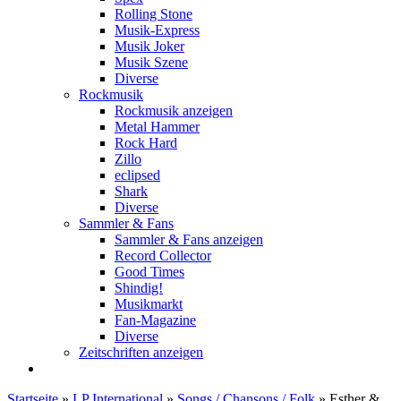
Rolling Stone
Musik-Express
Musik Joker
Musik Szene
Diverse
Rockmusik
Rockmusik anzeigen
Metal Hammer
Rock Hard
Zillo
eclipsed
Shark
Diverse
Sammler & Fans
Sammler & Fans anzeigen
Record Collector
Good Times
Shindig!
Musikmarkt
Fan-Magazine
Diverse
Zeitschriften anzeigen
Startseite
»
LP International
»
Songs / Chansons / Folk
»
Esther &