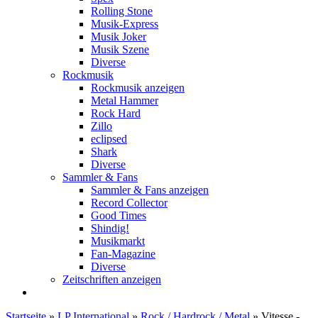
Rolling Stone
Musik-Express
Musik Joker
Musik Szene
Diverse
Rockmusik
Rockmusik anzeigen
Metal Hammer
Rock Hard
Zillo
eclipsed
Shark
Diverse
Sammler & Fans
Sammler & Fans anzeigen
Record Collector
Good Times
Shindig!
Musikmarkt
Fan-Magazine
Diverse
Zeitschriften anzeigen
Startseite
»
LP International
»
Rock / Hardrock / Metal
»
Vitesse -