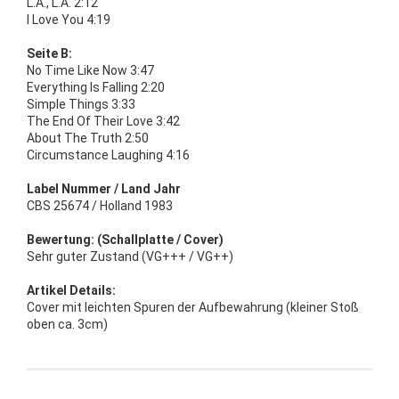
L.A., L.A. 2:12
I Love You 4:19
Seite B:
No Time Like Now 3:47
Everything Is Falling 2:20
Simple Things 3:33
The End Of Their Love 3:42
About The Truth 2:50
Circumstance Laughing 4:16
Label Nummer / Land Jahr
CBS 25674 / Holland 1983
Bewertung: (Schallplatte / Cover)
Sehr guter Zustand (VG+++ / VG++)
Artikel Details:
Cover mit leichten Spuren der Aufbewahrung (kleiner Stoß
oben ca. 3cm)