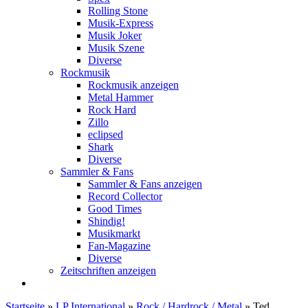
Rolling Stone
Musik-Express
Musik Joker
Musik Szene
Diverse
Rockmusik
Rockmusik anzeigen
Metal Hammer
Rock Hard
Zillo
eclipsed
Shark
Diverse
Sammler & Fans
Sammler & Fans anzeigen
Record Collector
Good Times
Shindig!
Musikmarkt
Fan-Magazine
Diverse
Zeitschriften anzeigen
Startseite
»
LP International
»
Rock / Hardrock / Metal
»
Ted